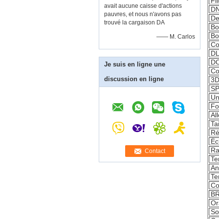
Fi
avait aucune caisse d'actions
D
pauvres, et nous n'avons pas
De
trouvé la cargaison DA
Bo
Bo
—— M. Carlos
Co
DL
DC
Je suis en ligne une
Co
discussion en ligne
3
SP
Un
Fo
Al
Ta
Ré
Éc
Ra
Contact
Te
An
Te
Co
BR
Or
So