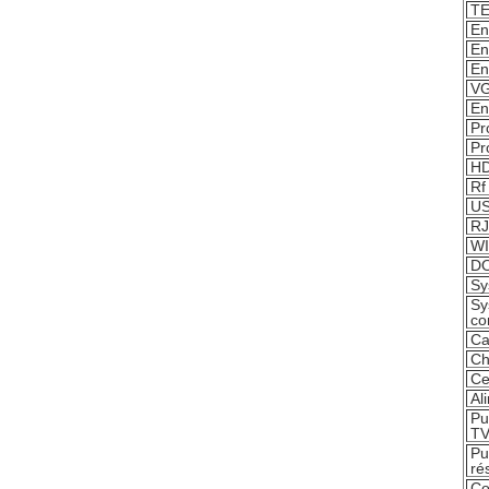
T
En
En
En
VG
En
Pr
Pr
H
Rf
U
RJ
WI
DO
Sy
Sy
co
Ca
Ch
Ce
Al
Pu
TV
Pu
ré
Co