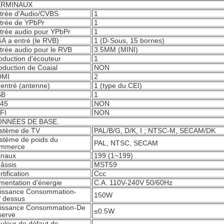
ERMINAUX
trée d'Audio/CVBS
1
trée de YPbPr
1
trée audio pour YPbPr
1
A a entré (le RVB)
1 (D-Sous, 15 bornes)
trée audio pour le RVB
3.5MM (MINI)
oduction d'écouteur
1
oduction de Coaial
NON
DMI
2
 entré (antenne)
1 (type du CEI)
SB
1
45
NON
FI
NON
NNÉES DE BASE.
stème de TV
PAL/B/G, D/K, I ; NTSC-M, SECAM/DK
stème de poids du
PAL, NTSC, SECAM
mmerce
naux
199 (1~199)
âssis
MST59
rtification
Ccc
imentation d'énergie
C.A. 110V-240V 50/60Hz
issance Consommation-
150W
 dessus
issance Consommation-De
≤0.5W
serve
uleur de défaut de