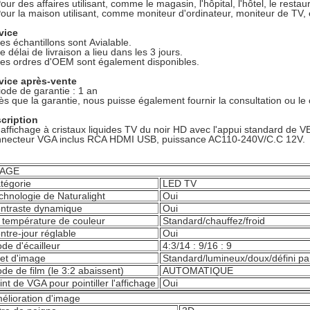
our des affaires utilisant, comme le magasin, l'hôpital, l'hôtel, le restaur
Pour la maison utilisant, comme moniteur d'ordinateur, moniteur de TV, 
vice
Les échantillons sont Avialable.
e délai de livraison a lieu dans les 3 jours.
Les ordres d'OEM sont également disponibles.
vice après-vente
iode de garantie : 1 an
ès que la garantie, nous puisse également fournir la consultation ou le 
cription
 affichage à cristaux liquides TV du noir HD avec l'appui standard de V
necteur VGA inclus RCA HDMI USB, puissance AC110-240V/C.C 12V.
MAGE
tégorie
LED TV
chnologie de Naturalight
Oui
ntraste dynamique
Oui
 température de couleur
Standard/chauffez/froid
ntre-jour réglable
Oui
de d'écailleur
4:3/14 : 9/16 : 9
fet d'image
Standard/lumineux/doux/défini par 
de de film (le 3:2 abaissent)
AUTOMATIQUE
int de VGA pour pointiller l'affichage
Oui
élioration d'image