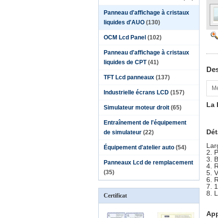
Panneau d'affichage à cristaux
liquides d'AUO
(130)
OCM Lcd Panel
(102)
Panneau d'affichage à cristaux
liquides de CPT
(41)
Des
TFT Lcd panneaux
(137)
Me
Industrielle écrans LCD
(157)
La 
Simulateur moteur droit
(65)
Entraînement de l'équipement
Dét
de simulateur
(22)
Lar
Équipement d'atelier auto
(54)
2. 
3. B
Panneaux Lcd de remplacement
4. 
(35)
5. 
6. 
7. 1
8. 
Certificat
App