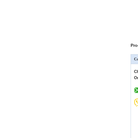
Pro
C
C
O