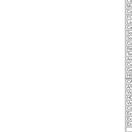
Co
Mo
Co
F
La
Ca
So
So
C
Ré
Te
Ar
Co
Ge
Hô
CA
A/
Vi
H
Vi
Co
Ex
Ex
Ex