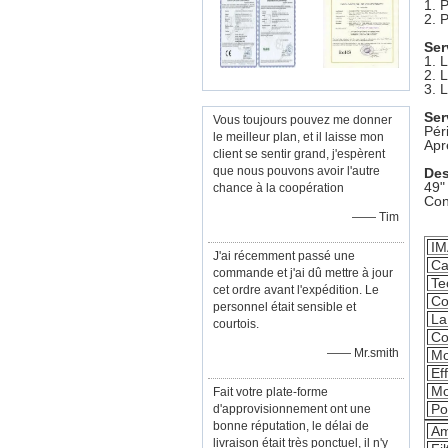
1. P
2. 
Ser
1. 
2. L
3. 
Ser
Vous toujours pouvez me donner
Pér
le meilleur plan, et il laisse mon
Apr
client se sentir grand, j'espèrent
que nous pouvons avoir l'autre
Des
49"
chance à la coopération
Con
—— Tim
I
J'ai récemment passé une
Ca
commande et j'ai dû mettre à jour
Te
cet ordre avant l'expédition. Le
Co
personnel était sensible et
La
courtois.
Co
—— Mr.smith
Mo
Ef
Mo
Fait votre plate-forme
Po
d'approvisionnement ont une
bonne réputation, le délai de
Am
livraison était très ponctuel, il n'y