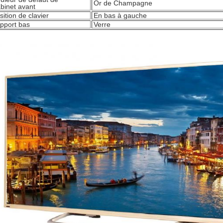
Or de Champagne
binet avant
sition de clavier
En bas à gauche
pport bas
Verre