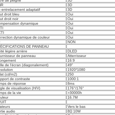
ltre de peigne
3D
NR
3D
-entrelacement adaptatif
3D
ut droit bleu
Oui
ut droit noir
Oui
mpensation dynamique
Oui
TI
Oui
TI
Oui
rrection dynamique de couleur
Oui
D
NON
ÉCIFICATIONS DE PANNEAU
ité légère arrière
DLED
urnisseur de panneau
Atterrisseur
longement
16:9
ille de l'écran (diagonalement)
49"
solution
1920*1080
lat (cd/m2)
250
pport de contraste
1000:1
mps de réponse
8ms
gle de visualisation (H/V)
176°/176°
mps de la vie
>
30000h
uleur
16.7M
UIT
ateurs
Vers le bas
rtie audio
8Ω 10W