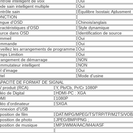
ntrôle intelligent de voix
Oui
de sain intelligent multiple
Oui
ntrôle sain
Équilibre Isostaic Ajdusment
ONCTION
ngue d'OSD
Chinois/anglais
ractéristiques d'OSD
Style dynamique
urce dans OSD
Identification de source
mmeil
Oui
ommande
Oui
veillez les arrangements de programme
Oui
mps Limition
Oui
rangement de démarrage
NON
mmutateur intelligent
NON
l d'image
Oui
tel
Mode d'usine
PACITÉ DE FORMAT DE SIGNAL
V produit (RCA)
Y, Pb/Cb, Pr/Cr 1080P
déo de Digital
HDMI-PC : XGA
DMI
1080P
déo d'ordinateur
SXGA
nnexion d'USB
position de film
DAT/MPG/MPEG/TS/TRP/TP/M2TS/VOB
position de photo
JPEG/BMP/PNG ;
position de musique
MP3/WMA/AAC/M4A/ASF