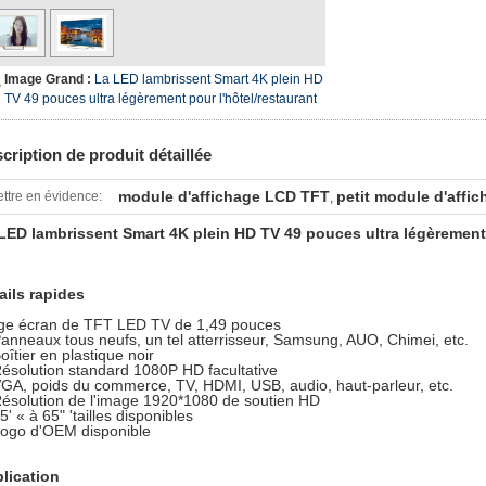
Image Grand :
La LED lambrissent Smart 4K plein HD
TV 49 pouces ultra légèrement pour l'hôtel/restaurant
cription de produit détaillée
module d'affichage LCD TFT
petit module d'affic
ttre en évidence:
,
LED lambrissent Smart 4K plein HD TV 49 pouces ultra légèrement 
ails rapides
ge écran de TFT LED TV de 1,49 pouces
Panneaux tous neufs, un tel atterrisseur, Samsung, AUO, Chimei, etc.
oîtier en plastique noir
Résolution standard 1080P HD facultative
VGA, poids du commerce, TV, HDMI, USB, audio, haut-parleur, etc.
Résolution de l'image 1920*1080 de soutien HD
5' « à 65" 'tailles disponibles
Logo d'OEM disponible
lication