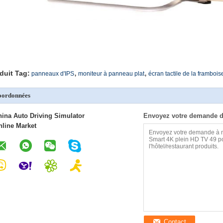
,
,
duit Tag:
panneaux d'IPS
moniteur à panneau plat
écran tactile de la frambois
oordonnées
hina Auto Driving Simulator
Envoyez votre demande d
nline Market
Contact