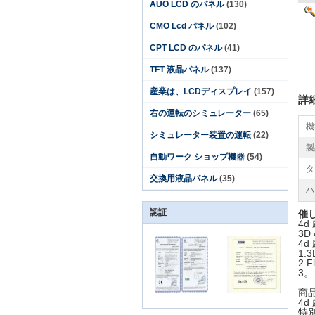
AUO LCD のパネル
(130)
CMO Lcd パネル
(102)
CPT LCD のパネル
(41)
TFT 液晶パネル
(137)
産業は、LCDディスプレイ
(157)
詳
右の運転のシミュレーター
(65)
機
シミュレーター装置の運転
(22)
製
自動ワーク ショップ機器
(54)
タ
交換用液晶パネル
(35)
ハ
認証
催
4d
3D
4d
1.
2.
3
商品
4d
特