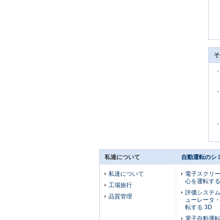
そ
私達について
自動運転のシ
私達について
電子スクリ
心を運転する
工場旅行
評価システ
品質管理
ューレータ
転する 3D
電子自動運