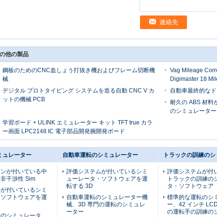
連絡先
の他の製品
鋼板のためのCNC血しょう打抜き機およびフレーム切断機
Vag Mileage Corr
械
Digimaster 18 Mil
デジタル プロトタイピング システムを造る自動 CNC V カ
自動車最終的なド
ットの機械 PCB
耐久の ABS 
のシミュレーター
学習ボード + ULINK エミュレーター キット TFT true カラ
ー画面 LPC2148 IC 電子部品開発腕開発ボード
ミュレーター
自動車運転のシミュレーター
トラックの訓練のシ
ーンが付いている中
評価システムが付いているシミ
評価システムが付い
非干渉性 Sim
ューレータ・ソフトウェアを運
トラックの訓練の
転する 3D
タ・ソフトウェア
ムが付いているシミ
・ソフトウェアを運
自動車運転のシミュレーター機
標準的な運転のシ
械、3D 専門の運転のシミュレ
ー、42 インチ LC
ーター
の運転手の訓練の
転のシミュレータ