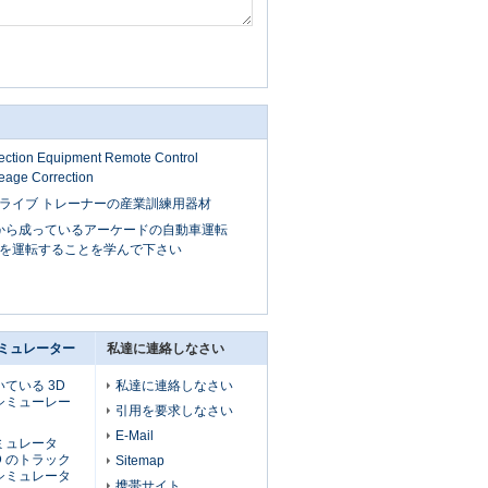
ection Equipment Remote Control
eage Correction
ライブ トレーナーの産業訓練用器材
材料から成っているアーケードの自動車運転
を運転することを学んで下さい
ミュレーター
私達に連絡しなさい
ている 3D
私達に連絡しなさい
シミューレー
引用を要求しなさい
E-Mail
ミュレータ
D のトラック
Sitemap
シミュレータ
携帯サイト