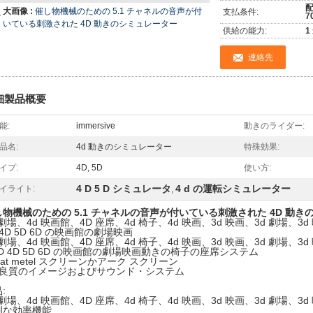
配
大画像 :
催し物機械のための 5.1 チャネルの音声が付
支払条件:
7
いている刺激された 4D 動きのシミュレーター
供給の能力:
1
連絡先
細製品概要
能:
immersive
動きのライダー:
品名:
4d 動きのシミュレーター
特殊効果:
イプ:
4D, 5D
使い方:
4 D 5 D シミュレータ
4 d の運転シミュレーター
イライト:
,
し物機械のための 5.1 チャネルの音声が付いている刺激された 4D 動
 劇場、4d 映画館、4D 座席、4d 椅子、4d 映画、3d 映画、3d 劇場、
 4D 5D 6D の映画館の劇場映画
 劇場、4d 映画館、4D 座席、4d 椅子、4d 映画、3d 映画、3d 劇場、
3D 4D 5D 6D の映画館の劇場映画動きの椅子の座席システム
Flat metel スクリーンかアーク スクリーン
。良質のイメージおよびサウンド・システム
:
 劇場、4d 映画館、4D 座席、4d 椅子、4d 映画、3d 映画、3d 劇場、
別な効率機能