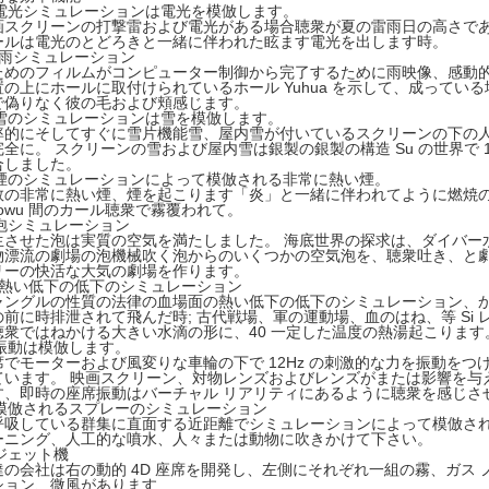
電光シミュレーションは電光を模倣します。
画スクリーンの打撃雷および電光がある場合聴衆が夏の雷雨日の高さで
ールは電光のとどろきと一緒に伴われた眩ます電光を出します時。
）雨シミュレーション
ためのフィルムがコンピューター制御から完了するために雨映像、感動
置の上にホールに取付けられているホール Yuhua を示して、成ってい
で偽りなく彼の毛および頬感じます。
雪のシミュレーションは雪を模倣します。
率的にそしてすぐに雪片機能雪、屋内雪が付いているスクリーンの下の人造の
完全に。 スクリーンの雪および屋内雪は銀製の銀製の構造 Su の世界で
合しました。
煙のシミュレーションによって模倣される非常に熱い煙。
数の非常に熱い煙、煙を起こります「炎」と一緒に伴われてように燃焼の
aowu 間のカール聴衆で霧覆われて。
泡シミュレーション
生させた泡は実質の空気を満たしました。 海底世界の探求は、ダイバー
物漂流の劇場の泡機械吹く泡からのいくつかの空気泡を、聴衆吐き、と
リーの快活な大気の劇場を作ります。
）熱い低下の低下のシミュレーション
ャングルの性質の法律の血場面の熱い低下の低下のシミュレーション、か
の前に時排泄されて飛んだ時; 古代戦場、軍の運動場、血のはね、等 Si
聴衆ではねかける大きい水滴の形に、40 一定した温度の熱湯起こります
振動は模倣します。
席でモーターおよび風変りな車輪の下で 12Hz の刺激的な力を振動を
ています。 映画スクリーン、対物レンズおよびレンズがまたは影響を与
す、即時の座席振動はバーチャル リアリティにあるように聴衆を感じさ
模倣されるスプレーのシミュレーション
呼吸している群集に直面する近距離でシミュレーションによって模倣さ
ーニング、人工的な噴水、人々または動物に吹きかけて下さい。
ジェット機
達の会社は右の動的 4D 座席を開発し、左側にそれぞれ一組の霧、ガス
ション、微風があります