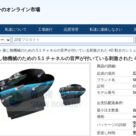
ーのオンライン市場
私達について
工場旅行
品質管理
私達に連絡しなさい
催し物機械のための 5.1 チャネルの音声が付いている刺激された 4D 動きのシミ
し物機械のための 5.1 チャネルの音声が付いている刺激された 
商品の詳細:
起源の場所:
ブランド名:
S
証明:
C
モデル番号:
S
お支払配送条件:
最小注文数量:
価格:
n
安
パッケージの詳細:
チ
受渡し時間:
受