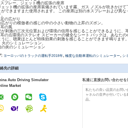
)
スプレー、ジェット機の拡張の座席
ジェット機の拡張の座席装備されています霧、ガス ノズルが吹きかけて
とができますまた使用されます。 この座席は別の水スプレーおよび異な
す。
)
足の広がり
の広がりの模倣者の感じの中の小さい動物の上昇のズボン。
)
耳の風
衆が刺激の三次元位置および環境の信用を感じることができるように、
)
耳の点環境のステレオ スピーカーの健全なシート バックは、あなた
ように、聴衆ほとんど特殊効果の刺激を感じることができます鳴ります
4）火のシミュレーション、
焼の炎のシミュレーション
,
,
:
ヨーロッパのトラックの運転手2018年
極度な自動車運転のシミュレーター
シ
絡先の詳細
hina Auto Driving Simulator
私達に直接お問い合わせを
nline Market