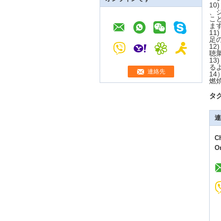
10
、
こ
ま
11
足
12
聴
13
る
連絡先
1
燃
タグ
連
C
O