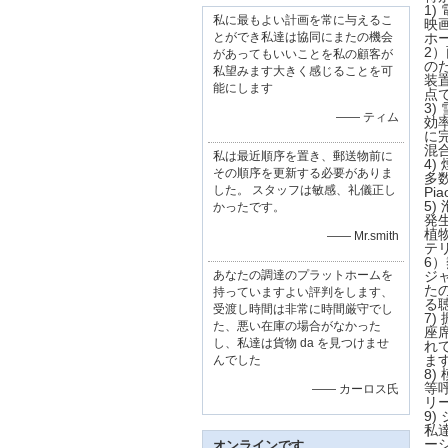
1)
私に最もよい計画を常に与えるこ
映
とができ私達は協同にまたの機会
ホ
2
があってもいいことを私の顧客が
の
私望みます大きく感じることを可
装
能にします
点
3)
—— ティム
効
に
混
私は最近順序を置き、郵送物前に
4)
その順序を更新する必要がありま
多
した。 スタッフは敏感、礼儀正し
Pi
5)
かったです。
発
植
—— Mr.smith
テ
6
あなたの調達のプラットホームを
ジ
た
持っていますよい評判をします、
る
受渡し時間は非常に時間厳守でし
7)
た、悪い在庫の場合がなかった
座
し、私達は貨物 da を見つけませ
れ
ま
んでした
8)
等
—— カーロス氏
リ
9)
私
ー
オンラインです