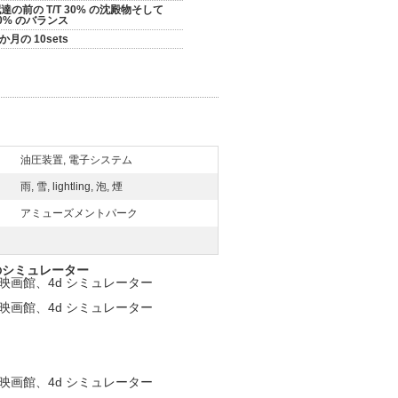
達の前の T/T 30% の沈殿物そして
0% のバランス
 か月の 10sets
油圧装置, 電子システム
雨, 雪, lightling, 泡, 煙
アミューズメントパーク
きのシミュレーター
3d 映画館、4d シミュレーター
3d 映画館、4d シミュレーター
3d 映画館、4d シミュレーター