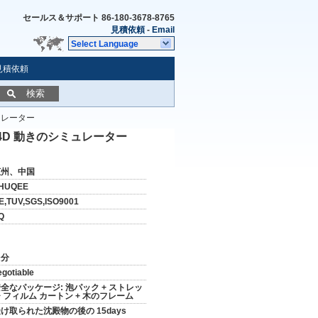
セールス＆サポート
86-180-3678-8765
見積依頼
-
Email
Select Language
見積依頼
検索
ュレーター
4D 動きのシミュレーター
広州、中国
HUQEE
E,TUV,SGS,ISO9001
Q
台分
egotiable
全なパッケージ: 泡パック + ストレッ
 フィルム カートン + 木のフレーム
け取られた沈殿物の後の 15days