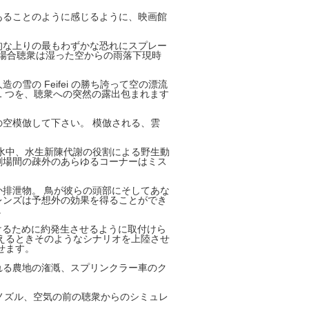
あることのように感じるように、映画館
的な上りの最もわずかな恐れにスプレー
る場合聴衆は湿った空からの雨落下現時
雪の Feifei の勝ち誇って空の漂流
 1 つを、聴衆への突然の露出包まれます
空模倣して下さい。 模倣される、雲
水中、水生新陳代謝の役割による野生動
劇場間の疎外のあらゆるコーナーはミス
排泄物。 鳥が彼らの頭部にそしてあな
 レンズは予想外の効果を得ることができ
。
つけるために約発生させるように取付けら
えるときそのようなシナリオを上陸させ
せます。
れる農地の潅漑、スプリンクラー車のク
 ノズル、空気の前の聴衆からのシミュレ