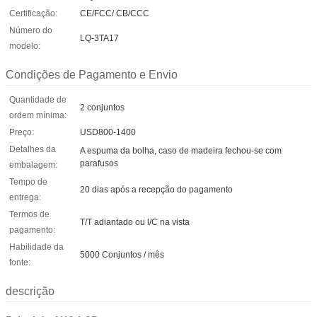
Certificação:
CE/FCC/ CB/CCC
Número do
LQ-3TA17
modelo:
Condições de Pagamento e Envio
Quantidade de
2 conjuntos
ordem mínima:
Preço:
USD800-1400
Detalhes da
A espuma da bolha, caso de madeira fechou-se com
parafusos
embalagem:
Tempo de
20 dias após a recepção do pagamento
entrega:
Termos de
T/T adiantado ou l/C na vista
pagamento:
Habilidade da
5000 Conjuntos / mês
fonte:
descrição