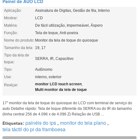
Painel de AUO LCD
Aplicação:
Assinatura de Digitas, Gestão de fila, Interno
Mostrar:
LCD
Matéria:
De fácil utilização, Impermeável, Áspero
Função:
Tela de toque, Anti-poeira
Nome do produto:
Monitor da tela de toque do quiosque
Tamanho da tela:
19, 17
Tipo da tela de
SERRA, IR, Capacitivo
toque:
Tipo:
Autônomo
Use:
interno, exterior
monitor LCD touch screen
,
Realçar:
Multi monitor da tela de toque
17" monitor da tela de toque do quiosque do LCD com terminal de serviço do
auto Detalhe rápido: Tela de toque diferente da SERRA ou do IR do tamanho
(linha central 256 de 4.096 x de 4.096 Z) Relação de USB ...
painéis do ips
monitor do tela plano
Etiquetas:
,
,
tela táctil do pi da framboesa