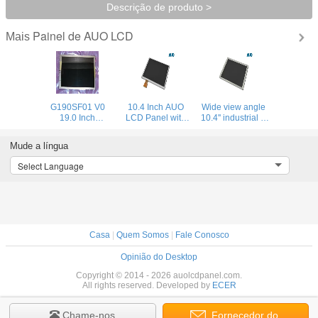
Descrição de produto >
Painel de AUO LCD
Mais
G190SF01 V0
10.4 Inch AUO
Wide view angle
19.0 Inch
LCD Panel with
10.4'' industrial tft
Industrial Flat
TTL interface for
display modules
AUO Rgb LCD
Electronic / Digital
LVDS interface
Mude a língua
Display Panels
photo frame
G104SN02 V2
1680 ( RGB ) x
A104SN03 V1
Select Language
342
Casa
|
Quem Somos
|
Fale Conosco
Opinião do Desktop
Copyright © 2014 - 2026 auolcdpanel.com.
All rights reserved. Developed by
ECER
Chame-nos
Fornecedor do