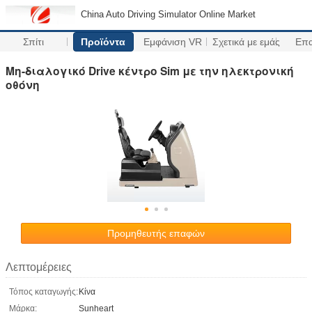
China Auto Driving Simulator Online Market
Σπίτι
Προϊόντα
Εμφάνιση VR
Σχετικά με εμάς
Επ
Μη-διαλογικό Drive κέντρο Sim με την ηλεκτρονική
οθόνη
Προμηθευτής επαφών
Λεπτομέρειες
Τόπος καταγωγής:
Κίνα
Μάρκα:
Sunheart