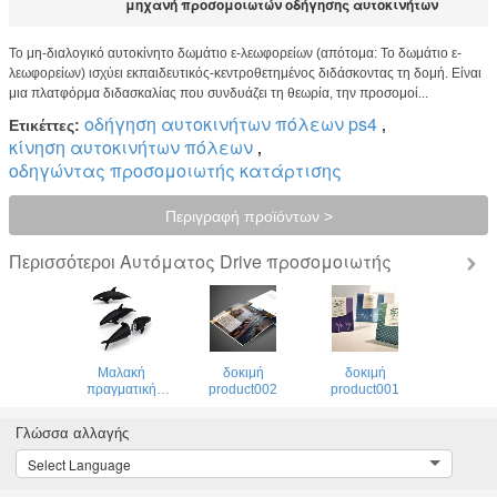
μηχανή προσομοιωτών οδήγησης αυτοκινήτων
Το μη-διαλογικό αυτοκίνητο δωμάτιο ε-λεωφορείων (απότομα: Το δωμάτιο ε-
λεωφορείων) ισχύει εκπαιδευτικός-κεντροθετημένος διδάσκοντας τη δομή. Είναι
μια πλατφόρμα διδασκαλίας που συνδυάζει τη θεωρία, την προσομοί...
οδήγηση αυτοκινήτων πόλεων ps4
Ετικέττες:
,
κίνηση αυτοκινήτων πόλεων
,
οδηγώντας προσομοιωτής κατάρτισης
Περιγραφή προϊόντων >
Αυτόματος Drive προσομοιωτής
Περισσότεροι
Μαλακή
δοκιμή
δοκιμή
πραγματική
product002
product001
ικανότητα κίνησης
λάμψης
Γλώσσα αλλαγής
προσομοίωσης
Drive Usb
Select Language
κινούμενων
σχεδίων μορφής