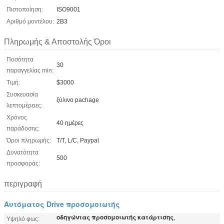
Πιστοποίηση:
ISO9001
Αριθμό μοντέλου:
2B3
Πληρωμής & Αποστολής Όροι
Ποσότητα
30
παραγγελίας min:
Τιμή:
$3000
Συσκευασία
ξύλινο pachage
λεπτομέρειες:
Χρόνος
40 ημέρες
παράδοσης:
Όροι πληρωμής:
T/T, L/C, Paypal
Δυνατότητα
500
προσφοράς:
περιγραφή
Αυτόματος Drive προσομοιωτής
οδηγώντας προσομοιωτής κατάρτισης
,
Υψηλό φως: