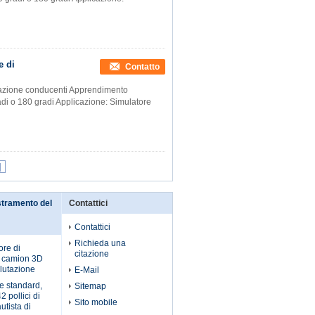
e di
Contatto
ormazione conducenti Apprendimento
adi o 180 gradi Applicazione: Simulatore
|
stramento del
Contattici
Contattici
Richieda una
ore di
citazione
l camion 3D
alutazione
E-Mail
e standard,
Sitemap
 pollici di
Sito mobile
utista di