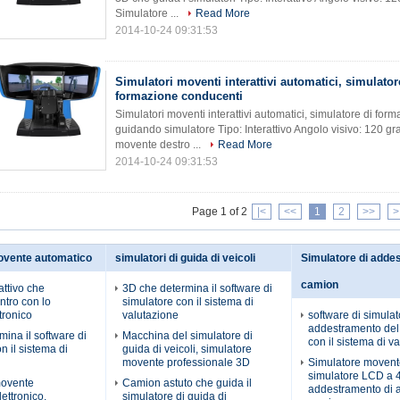
Simulatore ...
Read More
2014-10-24 09:31:53
Simulatori moventi interattivi automatici, simulator
formazione conducenti
Simulatori moventi interattivi automatici, simulatore di f
guidando simulatore Tipo: Interattivo Angolo visivo: 120 gr
movente destro ...
Read More
2014-10-24 09:31:53
Page 1 of 2
|<
<<
1
2
>>
>
ovente automatico
simulatori di guida di veicoli
Simulatore di adde
camion
attivo che
3D che determina il software di
ntro con lo
simulatore con il sistema di
tronico
valutazione
software di simulat
addestramento de
ina il software di
Macchina del simulatore di
con il sistema di v
n il sistema di
guida di veicoli, simulatore
movente professionale 3D
Simulatore movent
simulatore LCD a 42
movente
Camion astuto che guida il
addestramento di a
ettronico,
simulatore di guida di