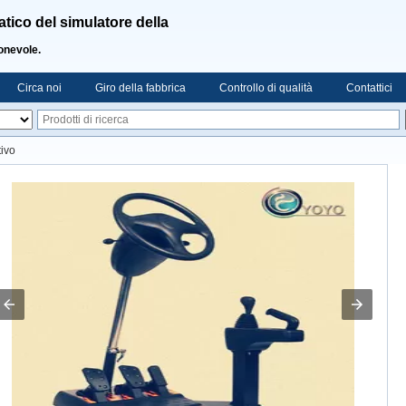
ico del simulatore della
ionevole.
Circa noi
Giro della fabbrica
Controllo di qualità
Contattici
tivo