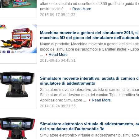
altamente simulata ed eccellente di 360 gradi che guida il
nostra società...
Read More
2015-09-17 09:11:33
Macchina movente a gettoni del simulatore 2014, si
macchina 5D del gioco del simulatore dell'automob
Nome di prodotto: Macchina movente a gettoni del simulat
gioco del simulatore dell'automobile Caratteristiche: • Espo
...
Read More
2015-09-15 04:45:31
Simulatore movente interattivo, autista di camion c
simulatore di addestramento
Simulatore movente interattivo, autista di camion che impa
Simulatore di addestramento del camion Tipo: Interattivo A
Applicazione: Simulatore ...
Read More
2014-10-24 09:31:55
Simulatore elettronico virtuale di addestramento, 
del simulatore dell'automobile 3d
Simulatore elettronico virtuale di addestramento, simulatore