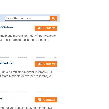
mulatore movente virtuale manuale, simulatore dell'ed del driver
 ABS+Iron
Contatto
ncipianti moventi per aiutarli per praticare
lità di azionamento di base con meno
ll'ed del
Contatto
 driver simulatori moventi interattivi 3D
ulatore movente destro per l'esercito, la
re
Contatto
a nuova di zecca, rotazione interattiva