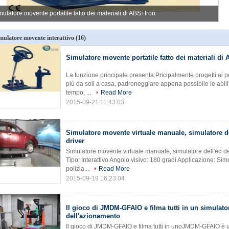
mulatore movente portatile fatto dei materiali di ABS+Iron
Si
mulatore movente interattivo
(16)
Simulatore movente portatile fatto dei materiali di
La funzione principale presenta:Pricipalmente progetti ai pri
più da soli a casa, padroneggiare appena possibile le abi
tempo, ...
Read More
2015-09-21 11:43:03
Simulatore movente virtuale manuale, simulatore de
driver
Simulatore movente virtuale manuale, simulatore dell'ed del
Tipo: Interattivo Angolo visivo: 180 gradi Applicazione: Sim
polizia...
Read More
2015-09-19 16:23:04
Il gioco di JMDM-GFAIO e filma tutti in un simulato
dell'azionamento
Il gioco di JMDM-GFAIO e filma tutti in unoJMDM-GFAIO è un