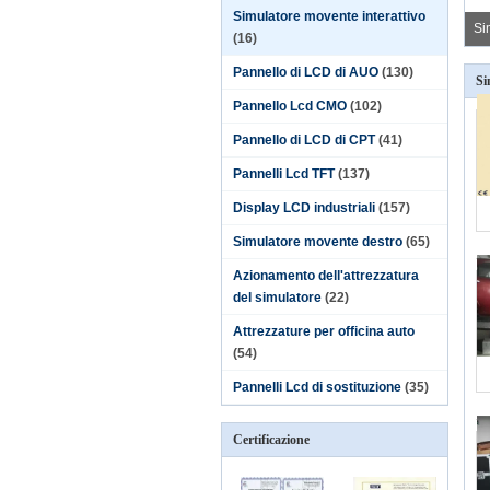
ulatore movente interattivo, autista di camion che impara il simulatore di
Simulatore movente interattivo
destramento
Si
(16)
Pannello di LCD di AUO
(130)
Si
Pannello Lcd CMO
(102)
Pannello di LCD di CPT
(41)
Pannelli Lcd TFT
(137)
Display LCD industriali
(157)
Simulatore movente destro
(65)
Azionamento dell'attrezzatura
del simulatore
(22)
Attrezzature per officina auto
(54)
Pannelli Lcd di sostituzione
(35)
Certificazione