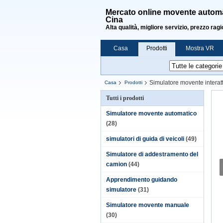
Mercato online movente automat
Cina
Alta qualità, migliore servizio, prezzo rag
Casa
Prodotti
Mostra VR
Simulatore movente interat
Casa
Prodotti
Tutti i prodotti
Simulatore movente automatico
(28)
simulatori di guida di veicoli
(49)
Simulatore di addestramento del
camion
(44)
Apprendimento guidando
simulatore
(31)
Simulatore movente manuale
(30)