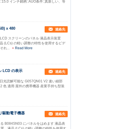
:15.0 インチ銘柄::AUO条件::真新しい、等
) x 480
連絡先
0 の産業 LCD スクリーンのパネル 液晶表示装置
晶 (LCs) の軽い調整の特性を使用するビデ
れ...
Read More
タル LCD の表示
連絡先
ts の日光読解可能な G057QN01 V2 速い細部
ト 262 色 適用 屋外の携帯機器 産業手持ち型装
ッテリ駆動電子機器
連絡先
る B084SN03 にパネルをはめます 液晶表
装置、液晶 (LCs) の軽い調整の特性を使用す