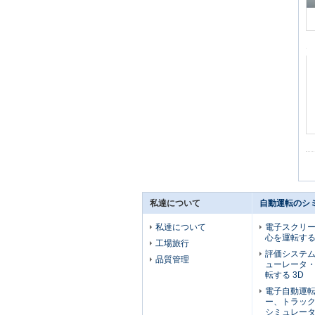
私達について
自動運転のシ
私達について
電子スクリ
心を運転する
工場旅行
評価システ
品質管理
ューレータ
転する 3D
電子自動運
ー、トラッ
シミュレー