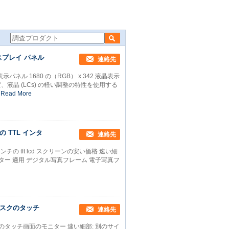
0.4 電子/デジタル写真フレーム A104SN03 V1 のための TTL インターフェイス
付いているインチ AUO LCD のパネル
ディスプレイ パネル
連絡先
の表示パネル 1680 の（RGB） x 342 液晶表示
置、液晶 (LCs) の軽い調整の特性を使用する
Read More
の TTL インタ
連絡先
4 インチの tft lcd スクリーンの安い価格 速い細
 のコネクター 適用 デジタル写真フレーム 電子写真フ
オスクのタッチ
連絡先
クのタッチ画面のモニター 速い細部: 別のサイ