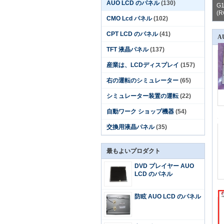
AUO LCD のパネル
(130)
G
5 インチのフラット工業用 LCD AUO 画面パネル G085VW01 800 (RGB) x 480
(R
CMO Lcd パネル
(102)
CPT LCD のパネル
(41)
A
TFT 液晶パネル
(137)
産業は、LCDディスプレイ
(157)
右の運転のシミュレーター
(65)
シミュレーター装置の運転
(22)
自動ワーク ショップ機器
(54)
交換用液晶パネル
(35)
最もよいプロダクト
DVD プレイヤー AUO
LCD のパネル
防眩 AUO LCD のパネル