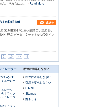
ん。 それらはコ...
Read More
1 の防眩 lcd
連絡先
温度 G170EG01 V1 速い細部 広い温度 長い
it+Hi FRC データ） 2 チャネル LVDS イン
9
10
>>
>|
ミュレーター
私達に連絡しなさい
ている 3D
私達に連絡しなさい
シミューレー
引用を要求しなさい
E-Mail
ミュレータ
D のトラック
Sitemap
シミュレータ
携帯サイト
練のシミュレ