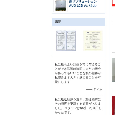
高リゾリューション
AUO LCD のパネル
認証
私に最もよい計画を常に与えるこ
とができ私達は協同にまたの機会
があってもいいことを私の顧客が
私望みます大きく感じることを可
能にします
—— ティム
私は最近順序を置き、郵送物前に
その順序を更新する必要がありま
した。 スタッフは敏感、礼儀正し
かったです。