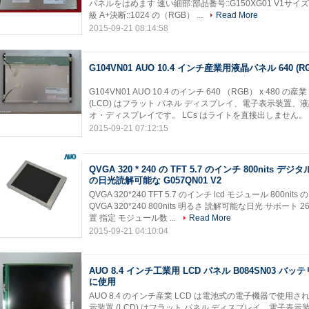
パネルをはめます 速い細部:部品番号::G150XG01 V1サイズ:
級 A+決断::1024 の（RGB） ...
Read More
2015-09-21 08:14:58
G104VN01 AUO 10.4 インチ産業用液晶パネル 640 (RGB
G104VN01 AUO 10.4 のインチ 640 （RGB） x 48
(LCD) はフラット パネル ディスプレイ、電子表示装置、液
オ・ディスプレイです。 LCs はライトを直接出しません。 そ
2015-09-21 07:12:15
QVGA 320 * 240 の TFT 5.7 のインチ 800nits デジ
の日光読解可能な G057QN01 V2
QVGA 320*240 TFT 5.7 のインチ lcd モジュール 800ni
QVGA 320*240 800nits 明るさ 読解可能な日光 サポー
置 指定 モジュール数 ...
Read More
2015-09-21 04:10:04
AUO 8.4 インチ工業用 LCD パネル B084SN03 バ
に使用
AUO 8.4 のインチ産業 LCD は電池式の電子機器で使用され
示装置 (LCD) はフラット パネル ディスプレイ、電子表示