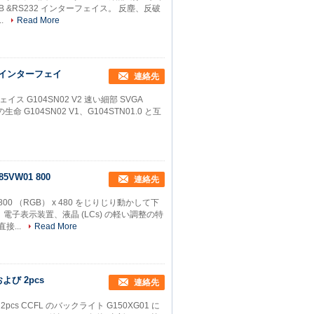
） USB &RS232 インターフェイス。 反塵、反破
.
Read More
S インターフェイ
連絡先
ェイス G104SN02 V2 速い細部 SVGA
 G104SN02 V1、G104STN01.0 と互
VW01 800
連絡先
 800 （RGB） x 480 をじりじり動かして下
、電子表示装置、液晶 (LCs) の軽い調整の特
接...
Read More
および 2pcs
連絡先
2pcs CCFL のバックライト G150XG01 に