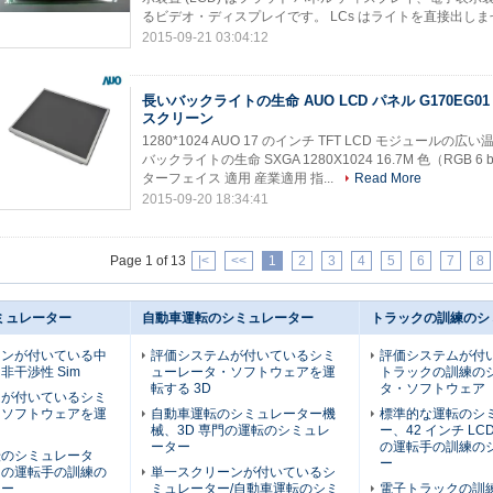
るビデオ・ディスプレイです。 LCs はライトを直接出しませ
2015-09-21 03:04:12
長いバックライトの生命 AUO LCD パネル G170EG01 V
スクリーン
1280*1024 AUO 17 のインチ TFT LCD モジュールの広い
バックライトの生命 SXGA 1280X1024 16.7M 色（RGB 6 b
ターフェイス 適用 産業適用 指...
Read More
2015-09-20 18:34:41
Page 1 of 13
|<
<<
1
2
3
4
5
6
7
8
ミュレーター
自動車運転のシミュレーター
トラックの訓練のシ
ーンが付いている中
評価システムが付いているシミ
評価システムが付い
非干渉性 Sim
ューレータ・ソフトウェアを運
トラックの訓練の
転する 3D
タ・ソフトウェア
ムが付いているシミ
・ソフトウェアを運
自動車運転のシミュレーター機
標準的な運転のシ
械、3D 専門の運転のシミュレ
ー、42 インチ LC
ーター
の運転手の訓練の
転のシミュレータ
ー
クの運転手の訓練の
単一スクリーンが付いているシ
ター
ミュレーター/自動車運転のシミ
電子トラックの訓