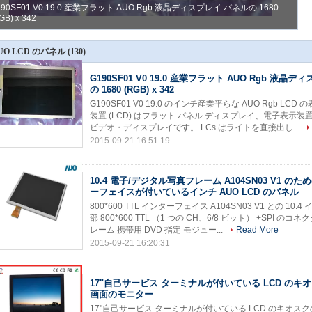
190SF01 V0 19.0 産業フラット AUO Rgb 液晶ディスプレイ パネルの 1680
1
GB) x 342
が
UO LCD のパネル
(130)
G190SF01 V0 19.0 産業フラット AUO Rgb 液晶
の 1680 (RGB) x 342
G190SF01 V0 19.0 のインチ産業平らな AUO Rgb LCD 
装置 (LCD) はフラット パネル ディスプレイ、電子表示装
ビデオ・ディスプレイです。 LCs はライトを直接出し...
2015-09-21 16:51:19
10.4 電子/デジタル写真フレーム A104SN03 V1 のため
ーフェイスが付いているインチ AUO LCD のパネル
800*600 TTL インターフェイス A104SN03 V1 との 10.
部 800*600 TTL （1 つの CH、6/8 ビット） +SPI
レーム 携帯用 DVD 指定 モジュー...
Read More
2015-09-21 16:20:31
17"自己サービス ターミナルが付いている LCD のキ
画面のモニター
17"自己サービス ターミナルが付いている LCD のキオス