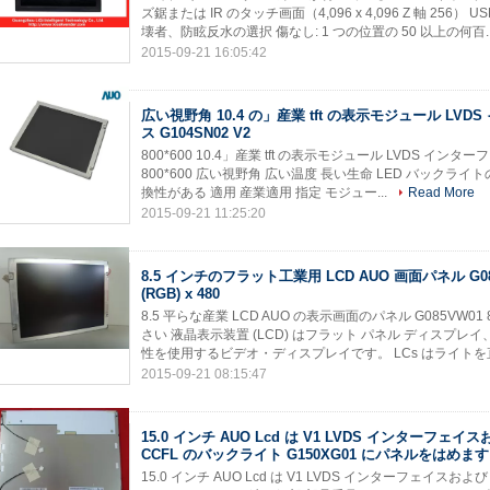
ズ鋸または IR のタッチ画面（4,096 x 4,096 Z 軸 256
壊者、防眩反水の選択 傷なし: 1 つの位置の 50 以上の何百..
2015-09-21 16:05:42
広い視野角 10.4 の」産業 tft の表示モジュール LVD
ス G104SN02 V2
800*600 10.4」産業 tft の表示モジュール LVDS インターフ
800*600 広い視野角 広い温度 長い生命 LED バックライトの生命
換性がある 適用 産業適用 指定 モジュー...
Read More
2015-09-21 11:25:20
8.5 インチのフラット工業用 LCD AUO 画面パネル G085
(RGB) x 480
8.5 平らな産業 LCD AUO の表示画面のパネル G085VW01
さい 液晶表示装置 (LCD) はフラット パネル ディスプレイ
性を使用するビデオ・ディスプレイです。 LCs はライトを直
2015-09-21 08:15:47
15.0 インチ AUO Lcd は V1 LVDS インターフェイス
CCFL のバックライト G150XG01 にパネルをはめます
15.0 インチ AUO Lcd は V1 LVDS インターフェイスおよび 