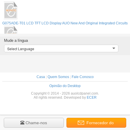
ts
G075ADE-T01 LCD TFT LCD Display AUO New And Original Integrated Circuits
Mude a língua
LTD121EXFA LCD TFT LCD Display TOS New And Original Integrated Circuits
Select Language
13.4 inch Laptop LCD Chi Mei N134B6-L02,13.4" LED WXGA HD 1366x768
Glossy/Matte
Casa
|
Quem Somos
|
Fale Conosco
Opinião do Desktop
Copyright © 2014 - 2026 auolcdpanel.com.
All rights reserved. Developed by
ECER
Chame-nos
Fornecedor do