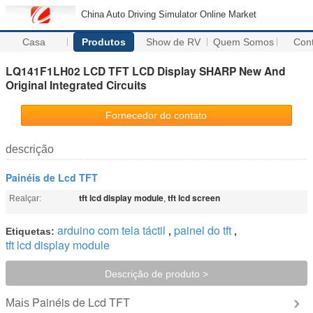
China Auto Driving Simulator Online Market
Casa
Produtos
Show de RV
Quem Somos
Con
LQ141F1LH02 LCD TFT LCD Display SHARP New And
Original Integrated Circuits
Fornecedor do contato
descrição
Painéis de Lcd TFT
tft lcd display module
tft lcd screen
Realçar:
,
arduino com tela táctil
painel do tft
Etiquetas:
,
,
tft lcd display module
Descrição de produto >
Painéis de Lcd TFT
Mais