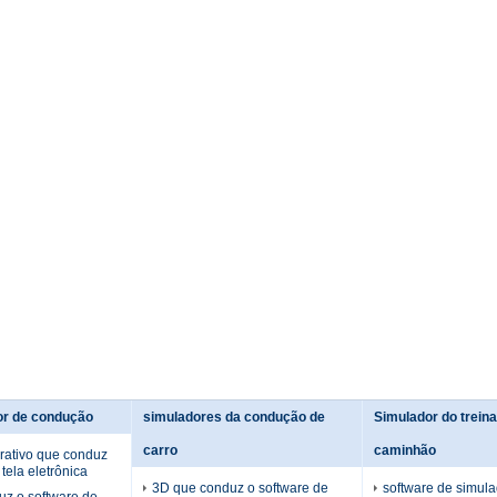
or de condução
simuladores da condução de
Simulador do trein
carro
caminhão
rativo que conduz
tela eletrônica
3D que conduz o software de
software de simula