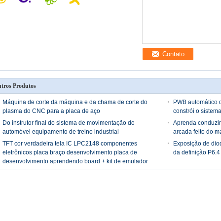
Contato
tros Produtos
Máquina de corte da máquina e da chama de corte do
PWB automático 
plasma do CNC para a placa de aço
constrói o sistema
Do instrutor final do sistema de movimentação do
Aprenda conduzir
automóvel equipamento de treino industrial
arcada feito do m
TFT cor verdadeira tela IC LPC2148 componentes
Exposição de dio
eletrônicos placa braço desenvolvimento placa de
da definição P6.4 
desenvolvimento aprendendo board + kit de emulador
ULINK