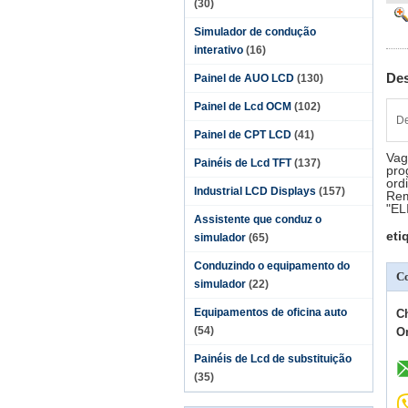
(30)
Simulador de condução
interativo
(16)
Des
Painel de AUO LCD
(130)
Painel de Lcd OCM
(102)
De
Painel de CPT LCD
(41)
Vag
Painéis de Lcd TFT
(137)
pro
ord
Industrial LCD Displays
(157)
Rem
"EL
Assistente que conduz o
eti
simulador
(65)
Conduzindo o equipamento do
Co
simulador
(22)
Equipamentos de oficina auto
C
(54)
O
Painéis de Lcd de substituição
(35)