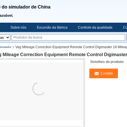
 do simulador de China
razoável.
Sobre nós
Excursão da fábrica
Controle da qualidade
Co
Vag Mileage Correction Equipment Remote Control Digimaster 18 Milea
imulador
g Mileage Correction Equipment Remote Control Digimaster
Detalhes do produto:
Contato