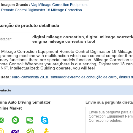
Imagem Grande :
Vag Mileage Correction Equipment
Remote Control Digimaster 18 Mileage Correction
crição de produto detalhada
digital mileage correction
digital mileage correct
,
stacar:
enigma mileage correction tool
 Mileage Correction Equipment Remote Control Digimaster 18 Mileage C
gramming machine with multifunction which can connect computer thro
inary functions, there are special models function. Mileage Correction 
ote Control: Wherever you are,there is our serving, Digimaster 18 can
INK". Intellectualized: Guiding operate, you will feel
,
,
queta:
euro- camionista 2018
simulador extremo da condução de carro
ônibus 
ntacto
hina Auto Driving Simulator
Envie sua pergunta diret
nline Market