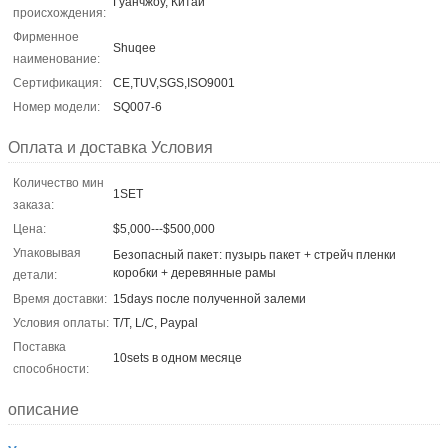
Гуанчжоу, Китай
происхождения:
Фирменное
Shuqee
наименование:
Сертификация:
CE,TUV,SGS,ISO9001
Номер модели:
SQ007-6
Оплата и доставка Условия
Количество мин
1SET
заказа:
Цена:
$5,000---$500,000
Упаковывая
Безопасный пакет: пузырь пакет + стрейч пленки
коробки + деревянные рамы
детали:
Время доставки:
15days после полученной залеми
Условия оплаты:
T/T, L/C, Paypal
Поставка
10sets в одном месяце
способности:
описание