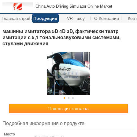
China Auto Driving Simulator Online Market
Главная страница
Продукция
VR - шоу
О Компании
Кон
машины имитатора 5D 4D 3D, фактически театр
имитации с 5,1 тональнозвуковыми системами,
стулами движения
Поставщик контакта
Подробная информация о продукте
Место