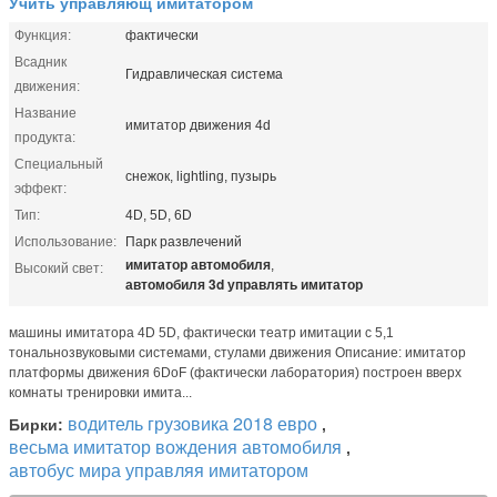
Учить управляющ имитатором
Функция:
фактически
Всадник
Гидравлическая система
движения:
Название
имитатор движения 4d
продукта:
Специальный
снежок, lightling, пузырь
эффект:
Тип:
4D, 5D, 6D
Использование:
Парк развлечений
имитатор автомобиля
,
Высокий свет:
автомобиля 3d управлять имитатор
машины имитатора 4D 5D, фактически театр имитации с 5,1
тональнозвуковыми системами, стулами движения Описание: имитатор
платформы движения 6DoF (фактически лаборатория) построен вверх
комнаты тренировки имита...
водитель грузовика 2018 евро
Бирки:
,
весьма имитатор вождения автомобиля
,
автобус мира управляя имитатором