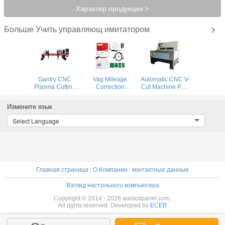
Характер продукции >
Учить управляющ имитатором
Больше
Gantry CNC
Vag Mileage
Automatic CNC V-
Plasma Cutting
Correction
Cut Machine PCB
Machine and
Equipment
Building Digital
flame cutting
Remote Control
Prototyping
Измените язык
machine for steel
Digimaster 18
System
plate
Mileage
Select Language
Correction
Главная страница
|
О Компании
|
контактные данные
Взгляд настольного компьютера
Copyright © 2014 - 2026 auolcdpanel.com.
All rights reserved. Developed by
ECER