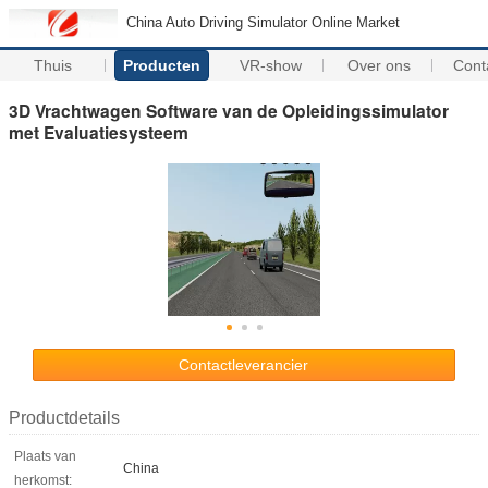
China Auto Driving Simulator Online Market
Thuis
Producten
VR-show
Over ons
Cont
3D Vrachtwagen Software van de Opleidingssimulator
met Evaluatiesysteem
Contactleverancier
Productdetails
Plaats van
China
herkomst: