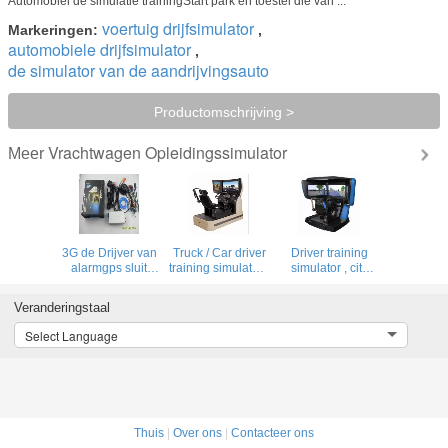
Automobiel de simulatie trainingStart park en toestel die van ...
voertuig drijfsimulator
Markeringen:
,
automobiele drijfsimulator
,
de simulator van de aandrijvingsauto
Productomschrijving >
Vrachtwagen Opleidingssimulator
Meer
3G de Drijver van
Truck / Car driver
Driver training
alarmgps sluit
training simulator ,
simulator , city
uiterlijk CCD
32 inch LCD
driving simulation
Gesimuleerde
driver simulators
with 3 screens
Veranderingstaal
Camera aan
Select Language
Thuis
|
Over ons
|
Contacteer ons