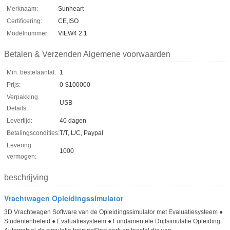
Merknaam:
Sunheart
Certificering:
CE,ISO
Modelnummer:
VIEW4 2.1
Betalen & Verzenden Algemene voorwaarden
Min. bestelaantal:
1
Prijs:
0-$100000
Verpakking
USB
Details:
Levertijd:
40 dagen
Betalingscondities:
T/T, L/C, Paypal
Levering
1000
vermogen:
beschrijving
Vrachtwagen Opleidingssimulator
3D Vrachtwagen Software van de Opleidingssimulator met Evaluatiesysteem ●
Studentenbeleid ● Evaluatiesysteem ● Fundamentele Drijfsimulatie Opleiding