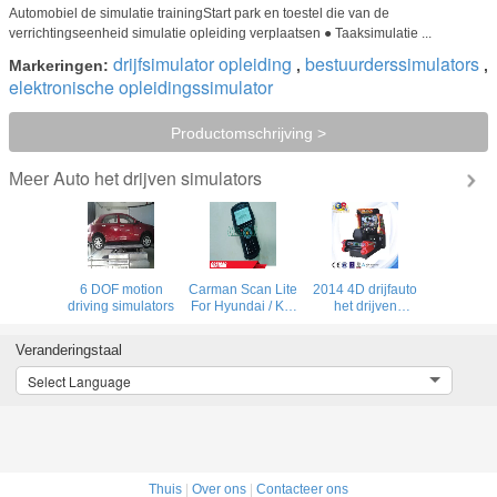
Automobiel de simulatie trainingStart park en toestel die van de
verrichtingseenheid simulatie opleiding verplaatsen ● Taaksimulatie ...
drijfsimulator opleiding
bestuurderssimulators
Markeringen:
,
,
elektronische opleidingssimulator
Productomschrijving >
Auto het drijven simulators
Meer
6 DOF motion
Carman Scan Lite
2014 4D drijfauto
driving simulators
For Hyundai / Kia
het drijven
1996 - 2010
simulator,
Especially For
simulator van het
Veranderingstaal
Korea Car
het spel de
Compact Robust
drijfspel van PC
Select Language
Tool
van de
autosimulator
Thuis
|
Over ons
|
Contacteer ons