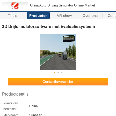
China Auto Driving Simulator Online Market
Thuis
Producten
VR-show
Over ons
Cont
3D Drijfsimulatorsoftware met Evaluatiesysteem
Contactleverancier
Productdetails
Plaats van
China
herkomst:
Merknaam:
Sunheart