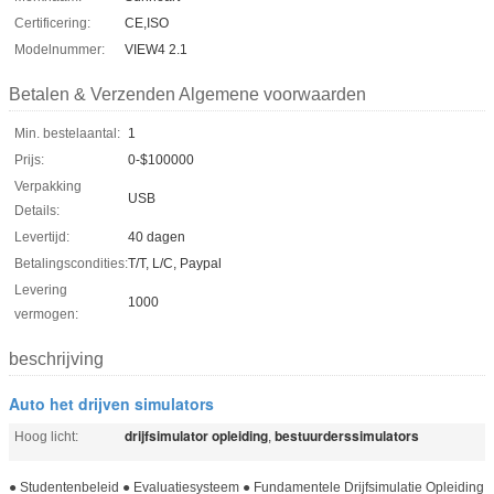
Certificering:
CE,ISO
Modelnummer:
VIEW4 2.1
Betalen & Verzenden Algemene voorwaarden
Min. bestelaantal:
1
Prijs:
0-$100000
Verpakking
USB
Details:
Levertijd:
40 dagen
Betalingscondities:
T/T, L/C, Paypal
Levering
1000
vermogen:
beschrijving
Auto het drijven simulators
drijfsimulator opleiding
bestuurderssimulators
Hoog licht:
,
● Studentenbeleid ● Evaluatiesysteem ● Fundamentele Drijfsimulatie Opleiding