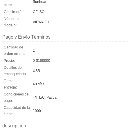
Sunheart
marca:
Certificación:
CE,ISO
Número de
VIEW4 2,1
modelo:
Pago y Envío Términos
Cantidad de
1
orden mínima:
Precio:
0-$100000
Detalles de
USB
empaquetado:
Tiempo de
40 días
entrega:
Condiciones de
T/T, L/C, Paypal
pago:
Capacidad de la
1000
fuente:
descripción