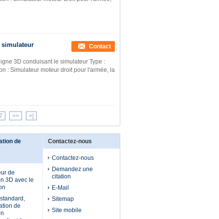
e simulateur
Contact
 ligne 3D conduisant le simulateur Type :
on : Simulateur moteur droit pour l'armée, la
7
>>
>|
ation de
Contactez-nous
Contactez-nous
Demandez une
eur de
citation
on 3D avec le
on
E-Mail
standard,
Sitemap
ation de
Site mobile
on