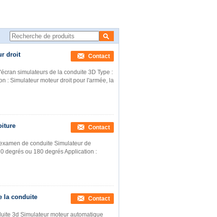
mulateurs 3D, simulateur virtuel de plongée de voiture d'examen de conduite
r droit
Contact
d'écran simulateurs de la conduite 3D Type :
on : Simulateur moteur droit pour l'armée, la
oiture
Contact
d'examen de conduite Simulateur de
120 degrés ou 180 degrés Application :
e la conduite
Contact
nduite 3d Simulateur moteur automatique