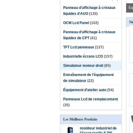
traînement de l'équipement du simulateur 3D, automobile conduisant des
mulateurs
Panneau d'affichage à cristaux
Éq
liquides d'AUO
(130)
Si
OCM Lcd Panel
(102)
Panneau d'affichage à cristaux
liquides de CPT
(41)
TFT Lcd panneaux
(137)
Industrielle écrans LCD
(157)
Simulateur moteur droit
(65)
Entraînement de l'équipement
de simulateur
(22)
Équipement d'atelier auto
(54)
Panneaux Lcd de remplacement
(35)
Les Meilleurs Produits
moniteur industriel de