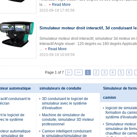
la ...
Read More
2015-09-19 17:45:56
Simulateur moteur droit interactif, 3d conduisant l
Simulateur moteur droit interactif, simulateur 3d moteur en
Interactif Angle visuel : 120 degrés ou 180 degrés Applicati
...
Read More
2015-09-19 10:09:59
Page 1 of 7
|<
<<
1
2
3
4
5
6
oteur automatique
simulateurs de conduite
Simulateur de form
camion
actif conduisant le
3D conduisant le logiciel de
'écran
simulateur avec le système
d'évaluation
logiciel de simulat
formation du cami
 le logiciel de
Machine de simulateur de
système d'évaluati
vec le système
conduite, simulateur 3D moteur
professionnel
Simulateur moteur 
simulateur de form
oteur automatique
Camion intelligent conduisant
chauffeur de cami
, simulateur de
le simulateur/simulateur de