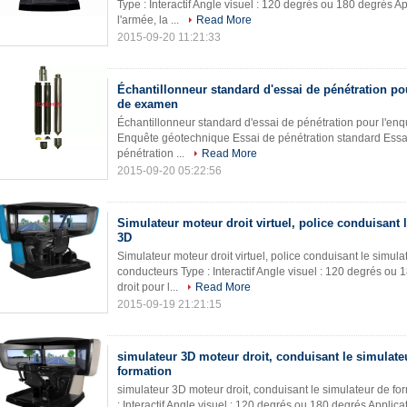
Type : Interactif Angle visuel : 120 degrés ou 180 degrés Ap
l'armée, la ...
Read More
2015-09-20 11:21:33
Échantillonneur standard d'essai de pénétration po
de examen
Échantillonneur standard d'essai de pénétration pour l'enq
Enquête géotechnique Essai de pénétration standard Essai
pénétration ...
Read More
2015-09-20 05:22:56
Simulateur moteur droit virtuel, police conduisant 
3D
Simulateur moteur droit virtuel, police conduisant le simul
conducteurs Type : Interactif Angle visuel : 120 degrés ou 
droit pour l...
Read More
2015-09-19 21:21:15
simulateur 3D moteur droit, conduisant le simulate
formation
simulateur 3D moteur droit, conduisant le simulateur de fo
: Interactif Angle visuel : 120 degrés ou 180 degrés Applica