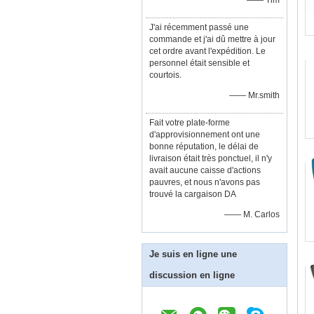
—— Tim
J'ai récemment passé une
commande et j'ai dû mettre à jour
cet ordre avant l'expédition. Le
personnel était sensible et
courtois.
—— Mr.smith
Fait votre plate-forme
d'approvisionnement ont une
bonne réputation, le délai de
livraison était très ponctuel, il n'y
avait aucune caisse d'actions
pauvres, et nous n'avons pas
trouvé la cargaison DA
—— M. Carlos
Je suis en ligne une
discussion en ligne