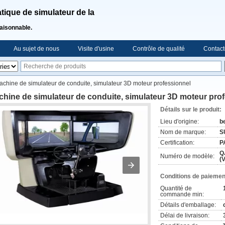
ique de simulateur de la
raisonnable.
Au sujet de nous
Visite d'usine
Contrôle de qualité
Contact
achine de simulateur de conduite, simulateur 3D moteur professionnel
hine de simulateur de conduite, simulateur 3D moteur pro
Détails sur le produit:
Lieu d'origine:
be
Nom de marque:
S
Certification:
P
Q
Numéro de modèle:
(
Conditions de paiement
Quantité de
commande min:
Détails d'emballage:
Délai de livraison: