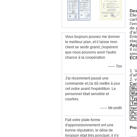
Des
Ell
car
l'en
de p
d'a
Ent
Vous toujours pouvez me donner
sta
le meilleur plan, et il laisse mon
App
client se sentir grand, j'espèrent
Il 
que nous pouvons avoir l'autre
sim
chance à la coopération
ÉC
—— Tim
1.
V
d'a
J'ai récemment passé une
2. 
Car
commande et j'ai dû mettre à jour
Mo
cet ordre avant l'expédition. Le
Ma
personnel était sensible et
Ty
courtois.
Tai
te
—— Mr.smith
Pu
Po
Fait votre plate-forme
d'approvisionnement ont une
Pro
bonne réputation, le délai de
livraison était très ponctuel, il n'y