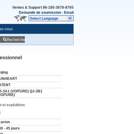
Ventes & Support
86-180-3678-8765
Demande de soumission
-
Email
Select Language
ez-nous
Rechercher
fessionnel
ijing
UNHEART
ATENT
J-3A1 (VOITURE) QJ-3B1
VOITURE)
 et expédition:
1
carton
30 - 45 jours