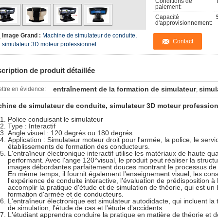
Conditions de
paiement:
Capacité
d'approvisionnement:
Image Grand :
Machine de simulateur de conduite,
Contact
simulateur 3D moteur professionnel
cription de produit détaillée
entraînement de la formation de simulateur
simul
ttre en évidence:
,
hine de simulateur de conduite, simulateur 3D moteur professio
Police conduisant le simulateur
Type : Interactif
Angle visuel : 120 degrés ou 180 degrés
Application : Simulateur moteur droit pour l'armée, la police, le servi
établissements de formation des conducteurs.
L'entraîneur électronique interactif utilise les matériaux de haute qu
performant. Avec l'ange 120°visual, le produit peut réaliser la str
images débordantes parfaitement douces montrant le processus de l'
En même temps, il fournit également l'enseignement visuel, les consei
l'expérience de conduite interactive, l'évaluation de prédisposition à l
accomplir la pratique d'étude et de simulation de théorie, qui est u
formation d'armée et de conducteurs.
L'entraîneur électronique est simulateur autodidacte, qui incluent la
de simulation, l'étude de cas et l'étude d'accidents.
L'étudiant apprendra conduire la pratique en matière de théorie et d