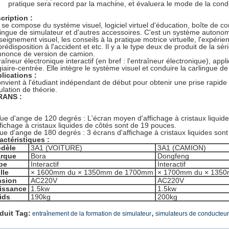
pratique sera record par la machine, et évaluera le mode de la condu
cription :
e se compose du système visuel, logiciel virtuel d'éducation, boîte de co
lingue de simulateur et d'autres accessoires. C'est un système autonome
seignement visuel, les conseils à la pratique motrice virtuelle, l'expérie
rédisposition à l'accident et etc. Il y a le type deux de produit de la sér
nnonce de version de camion.
raîneur électronique interactif (en bref : l'entraîneur électronique), ap
giaire-centrée. Elle intègre le système visuel et conduire la carlingue de
lications :
convient à l'étudiant indépendant de début pour obtenir une prise rapide
ulation de théorie.
RANS :
ue d'ange de 120 degrés : L'écran moyen d'affichage à cristaux liquid
ffichage à cristaux liquides de côtés sont de 19 pouces.
vue d'ange de 180 degrés : 3 écrans d'affichage à cristaux liquides son
actéristiques :
dèle
3A1 (VOITURE)
3A1 (CAMION)
rque
Bora
Dongfeng
pe
Interactif
Interactif
lle
× 1600mm du × 1350mm de 1700mm
× 1700mm du × 135
nsion
AC220V
AC220V
issance
1.5kw
1.5kw
ids
190kg
200kg
,
duit Tag:
entraînement de la formation de simulateur
simulateurs de conducteur