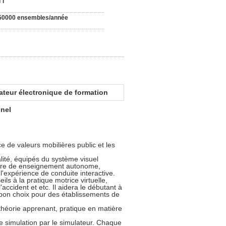
TT
50000 ensembles/année
ateur électronique de formation
nnel
ce de valeurs mobilières public et les
alité, équipés du système visuel
ucture de enseignement autonome,
expérience de conduite interactive.
ls à la pratique motrice virtuelle,
'accident et etc. Il aidera le débutant à
n bon choix pour des établissements de
 théorie apprenant, pratique en matière
e simulation par le simulateur. Chaque