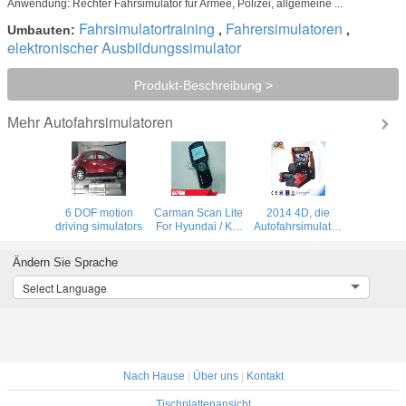
Anwendung: Rechter Fahrsimulator für Armee, Polizei, allgemeine ...
Fahrsimulatortraining
Fahrersimulatoren
Umbauten:
,
,
elektronischer Ausbildungssimulator
Produkt-Beschreibung >
Autofahrsimulatoren
Mehr
6 DOF motion
Carman Scan Lite
2014 4D, die
driving simulators
For Hyundai / Kia
Autofahrsimulator,
1996 - 2010
Autosimulator-PC-
Especially For
Spiel fährt
Ändern Sie Sprache
Korea Car
Spielsimulator
Compact Robust
fahren
Select Language
Tool
Nach Hause
|
Über uns
|
Kontakt
Tischplattenansicht