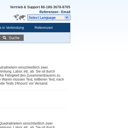
Vertrieb & Support
86-180-3678-8765
Referenzen
-
Email
Select Language
ns in Verbindung
Referenzen
Suche
dratmetern einschließlich zwei
ung, Labor, etc. ab. Sie ist durch
hnische Fähigkeit des Zusammenbauens zu
le Waren müssen Test, mittleren Test, nach
e Tests 24hours' vor Versand.
Quadratmetern einschließlich zwei
ung, Labor, etc. ab. Sie ist durch