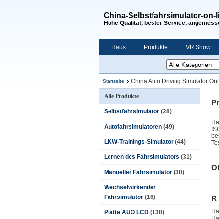
China-Selbstfahrsimulator-on-l
Hohe Qualität, bester Service, angemesse
Haus
Produkte
VR Show
China Auto Driving Simulator Onl
Startseite
Alle Produkte
Pr
Selbstfahrsimulator
(28)
Ha
Autofahrsimulatoren
(49)
IS
be
LKW-Trainings-Simulator
(44)
Te
Lernen des Fahrsimulators
(31)
O
Manueller Fahrsimulator
(30)
Wechselwirkender
Fahrsimulator
(16)
R
Ha
Platte AUO LCD
(130)
Ha