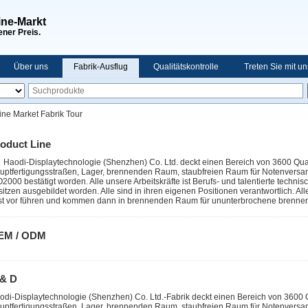
ine-Markt
ner Preis.
Über uns
Fabrik-Ausflug
Qualitätskontrolle
Treten Sie mit u
ine Market Fabrik Tour
oduct Line
Haodi-Displaytechnologie (Shenzhen) Co. Ltd.
deckt einen Bereich von 3600 Qua
uptfertigungsstraßen, Lager, brennenden Raum, staubfreien Raum für Notenversamml
O2000 bestätigt worden. Alle unsere Arbeitskräfte ist Berufs- und talentierte tec
sitzen ausgebildet worden. Alle sind in ihren eigenen Positionen verantwortlich. Al
st vor führen und kommen dann in brennenden Raum für ununterbrochene brennend
EM / ODM
 & D
odi-Displaytechnologie (Shenzhen) Co. Ltd.-
Fabrik deckt einen Bereich von 3600 
uptfertigungsstraßen, Lager, brennenden Raum, staubfreien Raum für Notenversamml