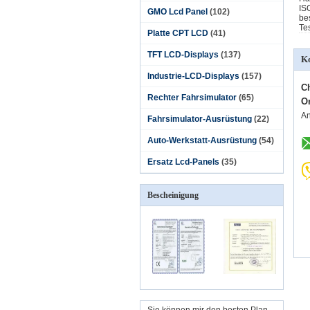
IS
GMO Lcd Panel
(102)
be
Te
Platte CPT LCD
(41)
TFT LCD-Displays
(137)
Ko
Industrie-LCD-Displays
(157)
C
Rechter Fahrsimulator
(65)
O
An
Fahrsimulator-Ausrüstung
(22)
Auto-Werkstatt-Ausrüstung
(54)
Ersatz Lcd-Panels
(35)
Bescheinigung