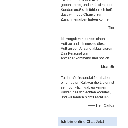
Sie können mir den besten Plan
geben immer, und er lässt meinen
Kunden groß sich fühlen, ich hofft,
dass wir neue Chance zur
Zusammenarbeit haben können
—— Tim
Ich vergab vor kurzem einen
Auftrag und ich musste diesen
Auftrag vor Versand aktualisieren.
Das Personal war
entgegenkommend und höflich.
—— Mr.smith
Tut Ihre Auftretenplattform haben
einen guten Ruf, war die Lieferfrist
sehr pünktlich, gab es keinen
Kasten des schlechten Vorrates,
und wir fanden nicht Fracht DA
—— Herr Carlos
Ich bin online Chat Jetzt