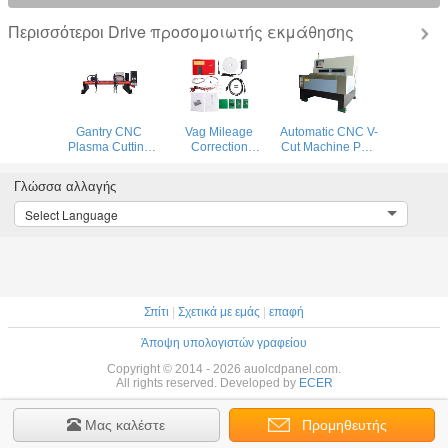
Drive προσομοιωτής εκμάθησης
Περισσότεροι
Gantry CNC
Vag Mileage
Automatic CNC V-
Plasma Cutting
Correction
Cut Machine PCB
Machine and
Equipment
Building Digital
flame cutting
Remote Control
Prototyping
Γλώσσα αλλαγής
machine for steel
Digimaster 18
System
plate
Mileage
Select Language
Correction
Σπίτι
|
Σχετικά με εμάς
|
επαφή
Άποψη υπολογιστών γραφείου
Copyright © 2014 - 2026 auolcdpanel.com.
All rights reserved. Developed by
ECER
Μας καλέστε
Προμηθευτής