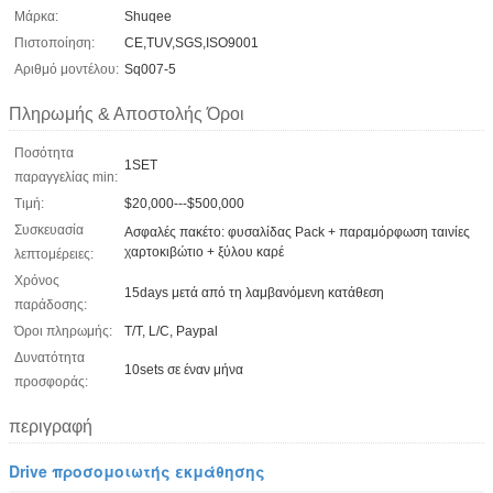
Μάρκα:
Shuqee
Πιστοποίηση:
CE,TUV,SGS,ISO9001
Αριθμό μοντέλου:
Sq007-5
Πληρωμής & Αποστολής Όροι
Ποσότητα
1SET
παραγγελίας min:
Τιμή:
$20,000---$500,000
Συσκευασία
Ασφαλές πακέτο: φυσαλίδας Pack + παραμόρφωση ταινίες
χαρτοκιβώτιο + ξύλου καρέ
λεπτομέρειες:
Χρόνος
15days μετά από τη λαμβανόμενη κατάθεση
παράδοσης:
Όροι πληρωμής:
T/T, L/C, Paypal
Δυνατότητα
10sets σε έναν μήνα
προσφοράς:
περιγραφή
Drive προσομοιωτής εκμάθησης