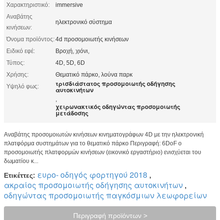
Χαρακτηριστικό:
immersive
Αναβάτης
ηλεκτρονικό σύστημα
κινήσεων:
Όνομα προϊόντος:
4d προσομοιωτής κινήσεων
Ειδικό εφέ:
Βροχή, χιόνι,
Τύπος:
4D, 5D, 6D
Χρήσης:
Θεματικό πάρκο, λούνα παρκ
τρισδιάστατος προσομοιωτής οδήγησης
Υψηλό φως:
αυτοκινήτων
,
χειρωνακτικός οδηγώντας προσομοιωτής
μετάδοσης
Αναβάτης προσομοιωτών κινήσεων κινηματογράφων 4D με την ηλεκτρονική
πλατφόρμα συστημάτων για το θεματικό πάρκο Περιγραφή: 6DoF ο
προσομοιωτής πλατφορμών κινήσεων (εικονικό εργαστήριο) ενισχύεται του
δωματίου κ...
ευρο- οδηγός φορτηγού 2018
Ετικέττες:
,
ακραίος προσομοιωτής οδήγησης αυτοκινήτων
,
οδηγώντας προσομοιωτής παγκόσμιων λεωφορείων
Περιγραφή προϊόντων >