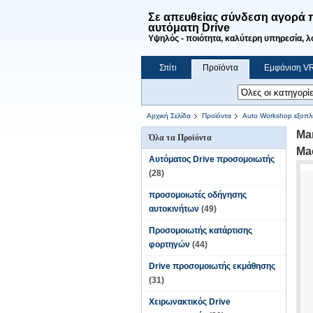
Σε απευθείας σύνδεση αγορά 
αυτόματη Drive
Υψηλός - ποιότητα, καλύτερη υπηρεσία, λο
Σπίτι
Προϊόντα
Εμφάνιση V
Ζητήστε ένα απόσπασμα
Αρχική Σελίδα
Προϊόντα
Auto Workshop εξοπλ
Ma
Όλα τα Προϊόντα
Ma
Αυτόματος Drive προσομοιωτής
(28)
προσομοιωτές οδήγησης
αυτοκινήτων
(49)
Προσομοιωτής κατάρτισης
φορτηγών
(44)
Drive προσομοιωτής εκμάθησης
(31)
Χειρωνακτικός Drive