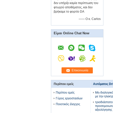
δεν υπήρξε καμία περίπτωση του
φτωχού αποθέματος, και δεν
βρήκαμε το φορτίο DA
—— Ο κ. Carlos
Είμαι Online Chat Now
Επικοινωνία
Περίπου εμείς
Αυτόματος Dr
Περίπου εμείς
Μη-διαλογικό
με την ηλεκτ
Γύρος εργοστασίων
τρισδιάστατο
Ποιοτικός έλεγχος
προσομοιωτώ
αξιολόγησης