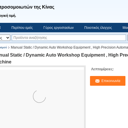
προσομοιωτών της Κίνας
γική τιμή.
R
Περίπου εμείς
Γύρος εργοστασίων
Ποιοτικός έλεγχος
Μας
Manual Static / Dynamic Auto Workshop Equipment , High Precision Autom
ισμού
nual Static / Dynamic Auto Workshop Equipment , High Pre
chine
Λεπτομέρειες:
Επικοινωνία