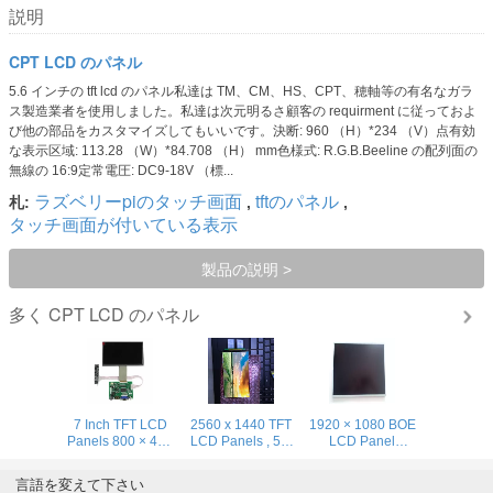
説明
CPT LCD のパネル
5.6 インチの tft lcd のパネル私達は TM、CM、HS、CPT、穂軸等の有名なガラ
ス製造業者を使用しました。私達は次元明るさ顧客の requirment に従っておよ
び他の部品をカスタマイズしてもいいです。決断: 960 （H）*234 （V）点有効
な表示区域: 113.28 （W）*84.708 （H） mm色様式: R.G.B.Beeline の配列面の
無線の 16:9定常電圧: DC9-18V （標...
ラズベリーpiのタッチ画面
tftのパネル
札:
,
,
タッチ画面が付いている表示
製品の説明 >
CPT LCD のパネル
多く
7 Inch TFT LCD
2560 x 1440 TFT
1920 × 1080 BOE
Panels 800 × 480
LCD Panels , 5.5
LCD Panel
YX070TN94 - VL
inch 1440P LCD
HR230WU1 - 400
For Raspberry PI
Display 2K LCD
With HDMI Board ,
言語を変えて下さい
With HDMI Board
23 Inch LCD