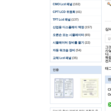
CMO Lcd 패널
(102)
CPT LCD 위원회
(41)
TFT Lcd 패널
(137)
산업용 디스플레이 액정
(157)
상
오른손 모는 시뮬레이터
(65)
강
시뮬레이터 장비를 몰기
(22)
그것
자동 워크숍 장비
(54)
사실
다.
독립
교체 Lcd 패널
(35)
전자
태그
인증
연
C
O