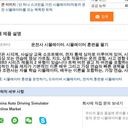
큰 이미지 :
단 하나 스크린을 가진 시뮬레이터/자동차 운
공급 능력:
4
전 시뮬레이터를 모는 똑똑한 트럭
접촉
세 제품 설명
운전사 시뮬레이터
시뮬레이터 훈련을 몰기
조하다:
,
은 시각계, 사실상 교육 소프트웨어, 전자 통제 상자로 이루어져 있어, 
상 모는 연습에 영상 가르침, 지도, 상호 작용하는 운전 경험, 사고 경향
 2B3 시리즈 제품의 2 유형이 있습니다 트럭 버전 광고 차 버전을 포함하는
적인 처음 제자가 기본적인 이론 배우 그리고 가장 연습의 빠른 권력을 
 조련사는 자율 학습 시뮬레이터, 배우는 이론을 포함하는, 가장 연습, 
,
,
:
시뮬레이터 훈련을 운전하기
드라이버 시뮬레이터
전자적 훈련용 시뮬레이터
락처 세부 사항
hina Auto Driving Simulator
회사에 직접 문의 보내기
nline Market