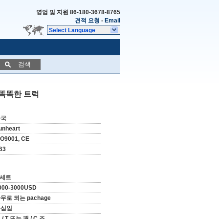
영업 및 지원
86-180-3678-8765
견적 요청
-
Email
Select Language
검색
 똑똑한 트럭
중국
unheart
SO9001, CE
B3
 세트
000-3000USD
무로 되는 pachage
사십일
 / T 또는 패 / C 조