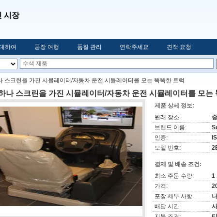
인 시장
 대하여
공장 여행
품질 관리
연락주세요
견적 요청
나 스크린을 가진 시뮬레이터/자동차 운전 시뮬레이터를 모는 똑똑한 트럭
 하나 스크린을 가진 시뮬레이터/자동차 운전 시뮬레이터를 모는
제품 상세 정보:
원래 장소:
브랜드 이름:
S
인증:
I
모델 번호:
2
결제 및 배송 조건:
최소 주문 수량:
1
가격:
2
포장 세부 사항:
나
배달 시간:
지불 조건:
티