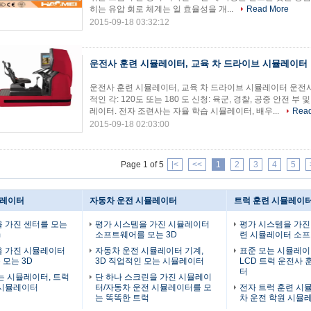
히는 유압 회로 체계는 일 효율성을 개...
Read More
2015-09-18 03:32:12
운전사 훈련 시뮬레이터, 교육 차 드라이브 시뮬레이터
운전사 훈련 시뮬레이터, 교육 차 드라이브 시뮬레이터 운전사
적인 각: 120도 또는 180 도 신청: 육군, 경찰, 공중 안전 
레이터. 전자 조련사는 자율 학습 시뮬레이터, 배우...
Rea
2015-09-18 02:03:00
Page 1 of 5
|<
<<
1
2
3
4
5
뮬레이터
자동차 운전 시뮬레이터
트럭 훈련 시뮬레이
 가진 센터를 모는
평가 시스템을 가진 시뮬레이터
평가 시스템을 가진 
m
소프트웨어를 모는 3D
련 시뮬레이터 소
을 가진 시뮬레이터
자동차 운전 시뮬레이터 기계,
표준 모는 시뮬레이터
모는 3D
3D 직업적인 모는 시뮬레이터
LCD 트럭 운전사
터
는 시뮬레이터, 트럭
단 하나 스크린을 가진 시뮬레이
 시뮬레이터
터/자동차 운전 시뮬레이터를 모
전자 트럭 훈련 시
는 똑똑한 트럭
차 운전 학원 시뮬레