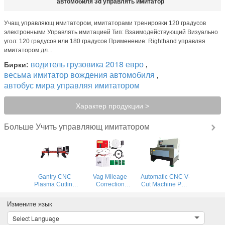
автомобиля 3d управлять имитатор
Учащ управляющ имитатором, имитаторами тренировки 120 градусов
электронными Управлять имитацией Тип: Взаимодействующий Визуально
угол: 120 градусов или 180 градусов Применение: Righthand управляя
имитатором дл...
водитель грузовика 2018 евро
Бирки:
,
весьма имитатор вождения автомобиля
,
автобус мира управляя имитатором
Характер продукции >
Учить управляющ имитатором
Больше
Gantry CNC
Vag Mileage
Automatic CNC V-
Plasma Cutting
Correction
Cut Machine PCB
Machine and
Equipment
Building Digital
flame cutting
Remote Control
Prototyping
Измените язык
machine for steel
Digimaster 18
System
plate
Mileage
Select Language
Correction