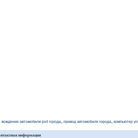
,
,
:
вождение автомобиля ps4 города
привод автомобиля города
компьютер у
онтактная информация