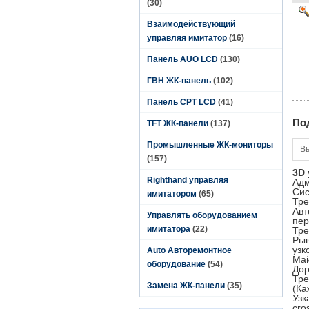
(30)
Взаимодействующий
управляя имитатор
(16)
Панель AUO LCD
(130)
ГВН ЖК-панель
(102)
Панель CPT LCD
(41)
По
TFT ЖК-панели
(137)
Промышленные ЖК-мониторы
В
(157)
3D
Righthand управляя
Адм
Сис
имитатором
(65)
Тре
Авт
Управлять оборудованием
пер
имитатора
(22)
Тре
Рыв
узк
Auto Авторемонтное
Май
оборудование
(54)
Дор
Тре
Замена ЖК-панели
(35)
(Ка
Узк
cro