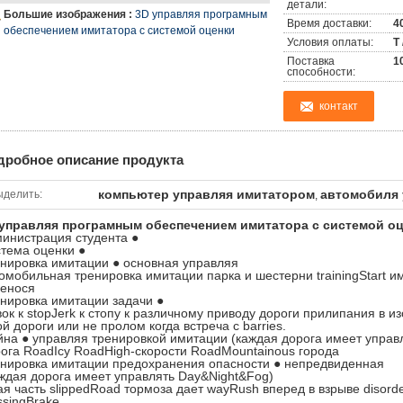
детали:
Большие изображения :
3D управляя програмным
Время доставки:
4
обеспечением имитатора с системой оценки
Условия оплаты:
T 
Поставка
1
способности:
контакт
дробное описание продукта
компьютер управляя имитатором
автомобиля 
ыделить:
,
 управляя програмным обеспечением имитатора с системой о
инистрация студента ●
тема оценки ●
нировка имитации ● основная управляя
омобильная тренировка имитации парка и шестерни trainingStart и
енося
нировка имитации задачи ●
ок к stopJerk к стопу к различному приводу дороги прилипания в и
ой дороги или не пролом когда встреча с barries.
на ● управляя тренировкой имитации (каждая дорога имеет управ
ога RoadIcy RoadHigh-скорости RoadMountainous города
нировка имитации предохранения опасности ● непредвиденная
ждая дорога имеет управлять Day&Night&Fog)
ая часть slippedRoad тормоза дает wayRush вперед в взрыве disorder
ssingBrake