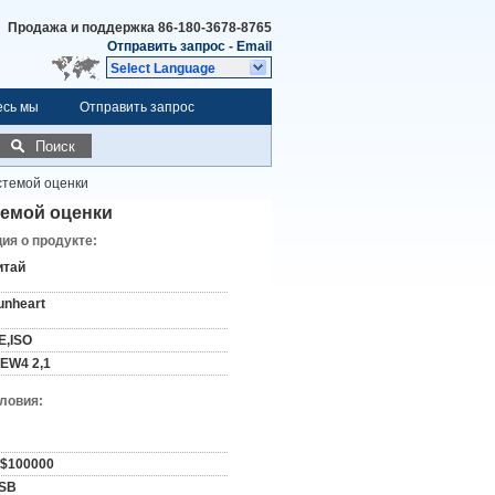
Продажа и поддержка
86-180-3678-8765
Отправить запрос
-
Email
Select Language
есь мы
Отправить запрос
Поиск
стемой оценки
темой оценки
я о продукте:
итай
unheart
E,ISO
IEW4 2,1
словия:
-$100000
SB