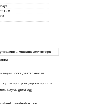
0days
/ T, L / C
000
управлять машина имитатора
ценки
митации блока деятельности
зогнутом пропуске дороги пролом
лять Day&Night&Fog)
wheel disorderdirection