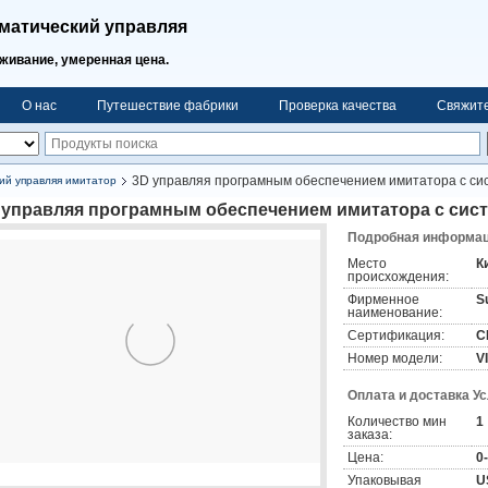
матический управляя
ивание, умеренная цена.
О нас
Путешествие фабрики
Проверка качества
Свяжит
3D управляя програмным обеспечением имитатора с си
ий управляя имитатор
 управляя програмным обеспечением имитатора с сис
Подробная информаци
Место
К
происхождения:
Фирменное
S
наименование:
Сертификация:
C
Номер модели:
V
Оплата и доставка У
Количество мин
1
заказа:
Цена:
0
Упаковывая
U