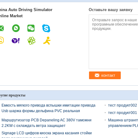
hina Auto Driving Simulator
Оставьте вашу заявку
nline Market
контакт
угие продукты
Емкость мягкого привода вспышки имитации привода
тест продукт002
Usb шаржа формы дельфина PVC реальная
тест продукт001
Маршрутизатор PCB Depaneling AC 380V таможни
Машина штрангп
2.2KW с охлаждать ветра защищает
управлением PLC
Signage LCD цифров киоска экрана касания стойки