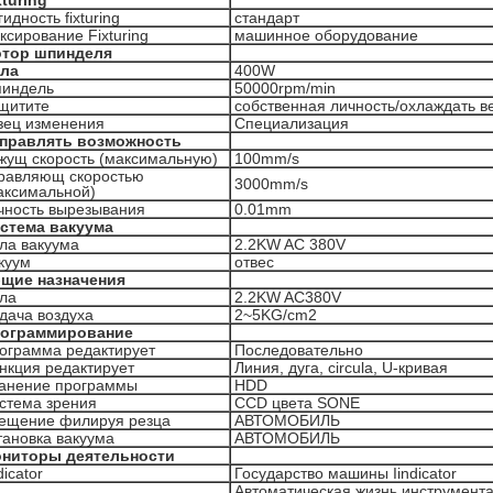
xturing
гидность fixturing
стандарт
ксирование Fixturing
машинное оборудование
тор шпинделя
ла
400W
индель
50000rpm/min
щитите
собственная личность/охлаждать в
зец изменения
Специализация
правлять возможность
жущ скорость (максимальную)
100mm/s
равляющ скоростью
3000mm/s
аксимальной)
чность вырезывания
0.01mm
стема вакуума
ла вакуума
2.2KW AC 380V
куум
отвес
щие назначения
ла
2.2KW AC380V
дача воздуха
2~5KG/cm2
ограммирование
ограмма редактирует
Последовательно
нкция редактирует
Линия, дуга, circula, U-кривая
анение программы
HDD
стема зрения
CCD цвета SONE
ещение филируя резца
АВТОМОБИЛЬ
тановка вакуума
АВТОМОБИЛЬ
ниторы деятельности
dicator
Государство машины Iindicator
Автоматическая жизнь инструмент