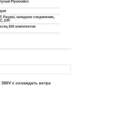
лучай Plywooden
 дня
/T, Paypal, западное соединение,
C, D/P.
есяц 300 комплектов
 380V с охлаждать ветра