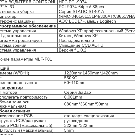
РТА ВОДИТЕЛЯ CONTRONL
HFC PCI-9074
РТА I/O
PCI-9074-64pcs/-38pcs
атическая уборка
Серия STATIC-ST401A
мпьютер
(RMC-8401/6113LP4/300ATX/8651VNA
терфейс машины
AOC LCD17», мышь Logitech
программное обеспечение
стема управления
Windows XP профессиональный (Servi
I деятельности
Китаец Windows XP
ограмма редактирует
Последовательно
стема зрения
Смещение CCD AOTU
стема управления
Версия f 1.0.2
очие параметры MLF-F01
бщий
змеры (W*D*H)
1220mm*1450mm*1420mm
с
550KG
змещенная высота
60~110mm
нипулятор
п мотора
Серия JiaBao
сполагать повторимость
0.001mm
бочая зона оси
680mm*360mm*50mm
аксимальная)
бочая станция
ксирование PCB
стандарт, специализация
гружать PCB/разгружая
руководство
змер PCB (максимальный)
322mm*322mm
B толстый (максимальный)
5mm