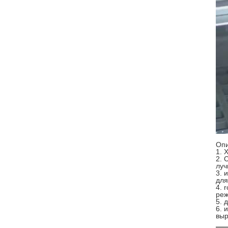
Опи
1. 
2. 
луч
3. 
для
4. 
реж
5. 
6. 
выр