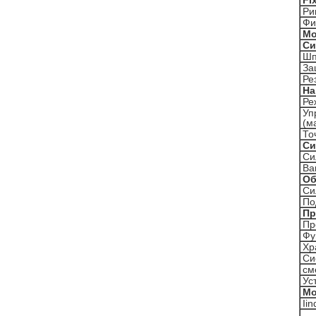
Fi
Ри
Фи
Мо
Си
Шп
За
Ре
На
Ре
Уп
(м
То
Си
Си
Ва
Об
Си
По
Пр
Пр
Фу
Хр
Си
см
Ус
Мо
Iin