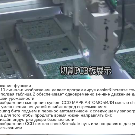
сание функции
X10 сигнал-в изображении делает программируя easier&increase точ
Сползая таблица 2 обеспечивает одновременно в-и-вне движение 
шей урожайности.
изображение смещения system.CCD МАРК АВТОМОБИЛЯ смогло chec
 уменьшения ненужной ошибки перед вырезыванием.
routng бита подъем и перенос автоматически к следующему запрог
а для того чтобы продлить время жизни направлять бит.
дизайн индустрии двери безопасности.
изображение CCD смогло check&simulate путь или направлять для
езыванием.