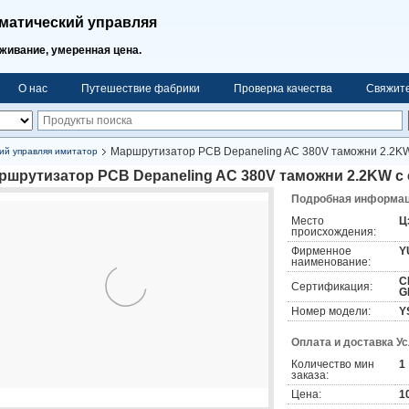
матический управляя
ивание, умеренная цена.
О нас
Путешествие фабрики
Проверка качества
Свяжит
Маршрутизатор PCB Depaneling AC 380V таможни 2.2KW
ий управляя имитатор
ршрутизатор PCB Depaneling AC 380V таможни 2.2KW с
Подробная информаци
Место
Ц
происхождения:
Фирменное
Y
наименование:
C
Сертификация:
G
Номер модели:
Y
Оплата и доставка У
Количество мин
1
заказа:
Цена:
1