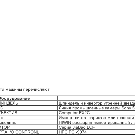
ти машины перечисляют
 Оборудование
ПИНДЕЛЬ
Шпиндель и инвертор утренней звезд
CD
Линия промышленные камеры Sony 5
ЪЕКТИВ
Computar EX2C
нт
Импорт винта шарика земли точности
оводник
HIWIN расширяя импортированный л
ОТОР
Серия JiaBao LCF
РТА I/O CONTRONL
HFC PCI-9074