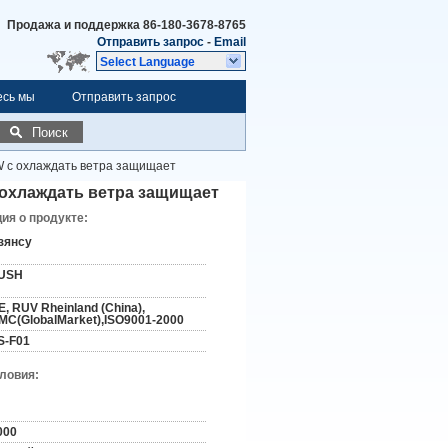
Продажа и поддержка
86-180-3678-8765
Отправить запрос
-
Email
Select Language
есь мы
Отправить запрос
Поиск
 с охлаждать ветра защищает
 охлаждать ветра защищает
я о продукте:
зянсу
USH
E, RUV Rheinland (China),
MC(GlobalMarket),ISO9001-2000
S-F01
словия:
000