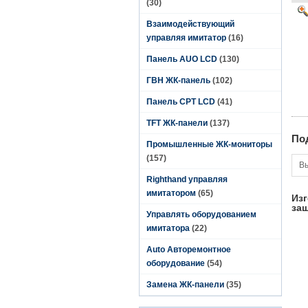
(30)
Взаимодействующий
управляя имитатор
(16)
Панель AUO LCD
(130)
ГВН ЖК-панель
(102)
Панель CPT LCD
(41)
TFT ЖК-панели
(137)
По
Промышленные ЖК-мониторы
(157)
В
Righthand управляя
имитатором
(65)
Изг
за
Управлять оборудованием
имитатора
(22)
Auto Авторемонтное
оборудование
(54)
Замена ЖК-панели
(35)