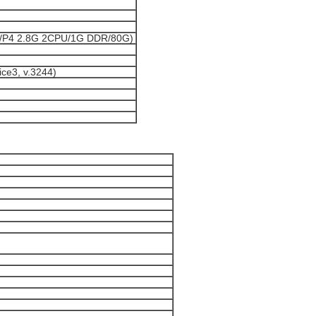
/P4 2.8G 2CPU/1G DDR/80G)
ce3, v.3244)