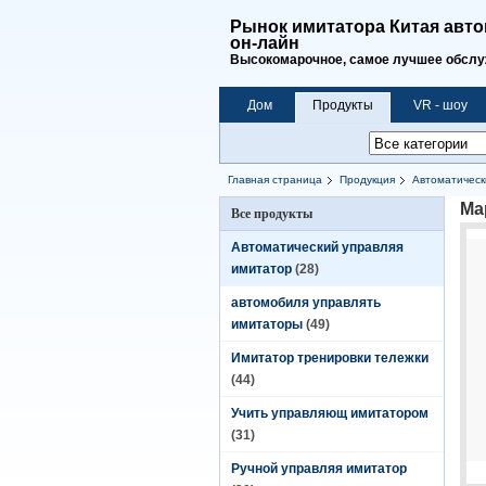
Рынок имитатора Китая авто
он-лайн
Высокомарочное, самое лучшее обслуж
Дом
Продукты
VR - шоу
Главная страница
Продукция
Автоматическ
Ма
Все продукты
Автоматический управляя
имитатор
(28)
автомобиля управлять
имитаторы
(49)
Имитатор тренировки тележки
(44)
Учить управляющ имитатором
(31)
Ручной управляя имитатор