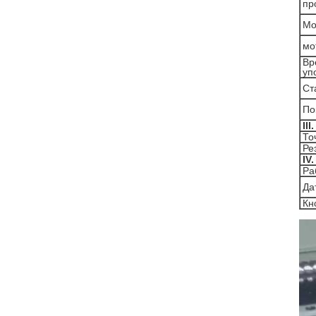
пр
Мо
мо
Вр
уп
Ст
По
II
То
Ре
IV
Ра
Да
Кн