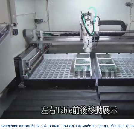
,
,
:
вождение автомобиля ps4 города
привод автомобиля города
Машина трас