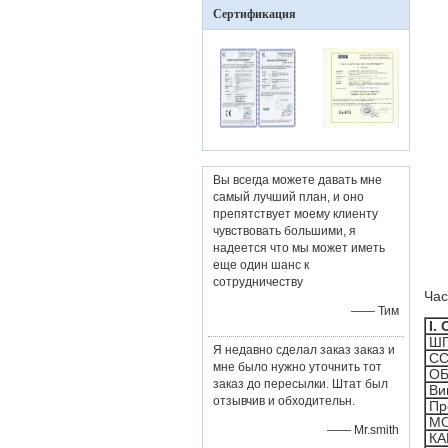
Сертификация
Вы всегда можете давать мне
самый лучший план, и оно
препятствует моему клиенту
чувствовать большими, я
надеется что мы может иметь
еще один шанс к
сотрудничеству
Час
—— Тим
I.
Ш
Я недавно сделал заказ заказ и
C
мне было нужно уточнить тот
ОБ
заказ до пересылки. Штат был
Ви
отзывчив и обходительн.
Пр
М
—— Mr.smith
КА