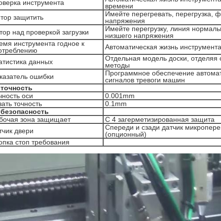
оверка инструмента
времени
Имейте перегревать, перегрузка, 
тор защитить
напряжения
Имейте перегрузку, линия нормал
тор над проверкой загрузки
низшего напряжения
емя инструмента годное к
Автоматическая жизнь инструмент
отреблению
Отдельная модель доски, отделяя 
атистика данных
методы
Программное обеспечение автомат
казатель ошибки
сигналов тревоги машин
I. точность
чность оси
0.001mm
зать точность
0.1mm
. безопасность
бочая зона защищает
С 4 загерметизированная защита
Спереди и сзади датчик микропер
тчик двери
(опционный)
опка стоп требования