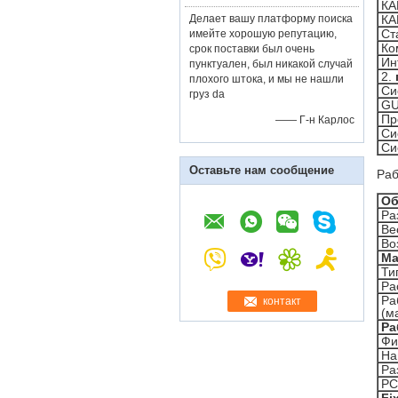
КА
Делает вашу платформу поиска
КА
Ст
имейте хорошую репутацию,
Ко
срок поставки был очень
Ин
пунктуален, был никакой случай
2.
плохого штока, и мы не нашли
Си
груз da
GU
Пр
—— Г-н Карлос
Си
Си
Оставьте нам сообщение
Раб
О
Ра
Ве
Во
Ма
Ти
Ра
Ра
контакт
(м
Ра
Фи
На
Ра
PC