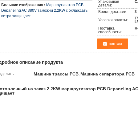
Упаковывая
С
Большие изображения :
Маршрутизатор PCB
детали:
Depaneling AC 380V таможни 2.2KW с охлаждать
Время доставки:
3
ветра защищает
T
Условия оплаты:
L/
Поставка
м
способности:
контакт
дробное описание продукта
Машина трассы PCB
Машина сепаратора PCB
ыделить:
,
отовленный на заказ 2.2KW маршрутизатор PCB Depaneling AC
щищает