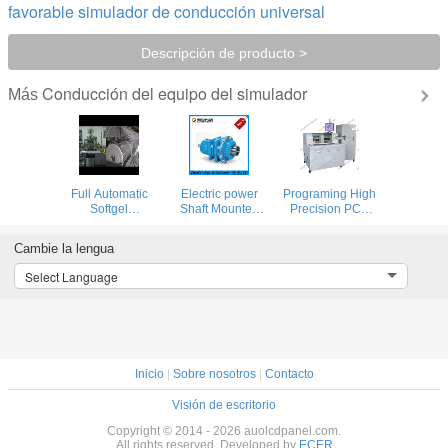
favorable simulador de conducción universal
Descripción de producto >
Conducción del equipo del simulador
Más
Full Automatic
Electric power
Programing High
Softgel
Shaft Mounted
Precision PCB
Encapsulation
high speed
Router Equipment
Equipment
planetary gearbox
With Reasonable
Cambie la lengua
Pharmaceutical
/16 - 280 rpm
Price
With PLC Control
Gear Box steel
Select Language
frame
Inicio
|
Sobre nosotros
|
Contacto
Visión de escritorio
Copyright © 2014 - 2026 auolcdpanel.com.
All rights reserved. Developed by
ECER