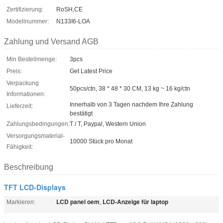
Zertifizierung:
RoSH,CE
Modellnummer:
N133I6-LOA
Zahlung und Versand AGB
Min Bestellmenge:
3pcs
Preis:
Get Latest Price
Verpackung
50pcs/ctn, 38 * 48 * 30 CM, 13 kg ~ 16 kg/ctn
Informationen:
Innerhalb von 3 Tagen nachdem Ihre Zahlung
Lieferzeit:
bestätigt
Zahlungsbedingungen:
T / T, Paypal, Western Union
Versorgungsmaterial-
10000 Stück pro Monat
Fähigkeit:
Beschreibung
TFT LCD-Displays
LCD panel oem
LCD-Anzeige für laptop
Markieren:
,