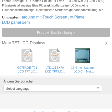
Laptop-Anzeige LCD-Platten Chi Mei TFT von 13,3 Zoll WXGA (1280 x 800)
Flüssigkristallanzeige Eine Flüssigkristallanzeige (LCD) ist eine
Flachbildschirmanzeige, elektronische Sichtanzeige, Videodarstellung, die ...
arduino mit Touch Screen
tft Platte
Umbauten:
,
,
LCD panel oem
Produkt-Beschreibung >
TFT LCD-Displays
Mehr
G075ADE-T01
LTD121EXFA
13.4 inch Laptop
LCD TFT LCD
LCD TFT LCD
LCD Chi Mei
Display AUO New
Display TOS New
N134B6-
And Original
And Original
L02,13.4" LED
Ändern Sie Sprache
Integrated Circuits
Integrated Circuits
WXGA HD
1366x768
Select Language
Glossy/Matte