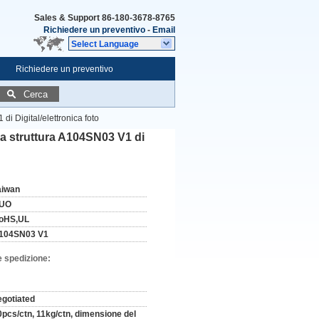
Sales & Support
86-180-3678-8765
Richiedere un preventivo
-
Email
Select Language
Richiedere un preventivo
Cerca
di Digital/elettronica foto
 la struttura A104SN03 V1 di
aiwan
UO
oHS,UL
104SN03 V1
e spedizione:
egotiated
0pcs/ctn, 11kg/ctn, dimensione del