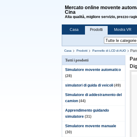
Mercato online movente automat
Cina
Alta qualità, migliore servizio, prezzo rag
Casa
Prodotti
Mostra VR
Pann
Casa
Prodotti
Pannello di LCD di AUO
Pan
Tutti i prodotti
Dig
Simulatore movente automatico
(28)
simulatori di guida di veicoli
(49)
Simulatore di addestramento del
camion
(44)
Apprendimento guidando
simulatore
(31)
Simulatore movente manuale
(30)