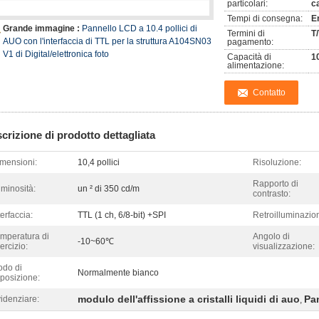
particolari:
c
Tempi di consegna:
E
Grande immagine :
Pannello LCD a 10.4 pollici di
Termini di
T
AUO con l'interfaccia di TTL per la struttura A104SN03
pagamento:
V1 di Digital/elettronica foto
Capacità di
1
alimentazione:
Contatto
crizione di prodotto dettagliata
mensioni:
10,4 pollici
Risoluzione:
Rapporto di
minosità:
un ² di 350 cd/m
contrasto:
terfaccia:
TTL (1 ch, 6/8-bit) +SPI
Retroilluminazio
mperatura di
Angolo di
-10~60℃
ercizio:
visualizzazione:
do di
Normalmente bianco
posizione:
modulo dell'affissione a cristalli liquidi di auo
Pan
idenziare:
,