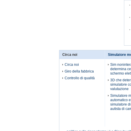
Circa noi
Simulatore m
Circa noi
Sim noninter
determina ce
Giro della fabbrica
schermo elet
Controllo di qualità
3D che determ
simulatore co
valutazione
Simulatore 
automatico el
simulatore d
autista di ca