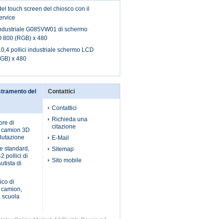
el touch screen del chiosco con il
ervice
 industriale G085VW01 di schermo
 800 (RGB) x 480
4 pollici industriale schermo LCD
RGB) x 480
stramento del
Contattici
Contattici
Richieda una
ore di
citazione
l camion 3D
alutazione
E-Mail
e standard,
Sitemap
 pollici di
Sito mobile
utista di
ico di
 camion,
a scuola