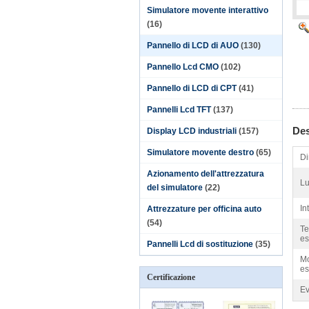
Simulatore movente interattivo
(16)
Pannello di LCD di AUO
(130)
Pannello Lcd CMO
(102)
Pannello di LCD di CPT
(41)
Pannelli Lcd TFT
(137)
Des
Display LCD industriali
(157)
Simulatore movente destro
(65)
Di
Azionamento dell'attrezzatura
Lu
del simulatore
(22)
In
Attrezzature per officina auto
(54)
Te
es
Pannelli Lcd di sostituzione
(35)
Mo
es
Certificazione
Ev