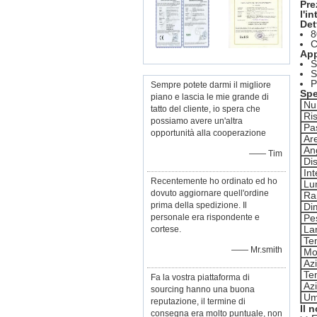
Pre
l'i
Det
8
C
App
S
S
P
Sempre potete darmi il migliore
Spe
piano e lascia le mie grande di
Nu
tatto del cliente, io spera che
Ri
possiamo avere un'altra
Pas
opportunità alla cooperazione
Are
Ang
—— Tim
Dis
Int
Recentemente ho ordinato ed ho
Lu
dovuto aggiornare quell'ordine
Ra
prima della spedizione. Il
Di
personale era rispondente e
Pe
La
cortese.
Te
—— Mr.smith
Mo
Az
Te
Fa la vostra piattaforma di
Azi
sourcing hanno una buona
Um
reputazione, il termine di
Il 
consegna era molto puntuale, non