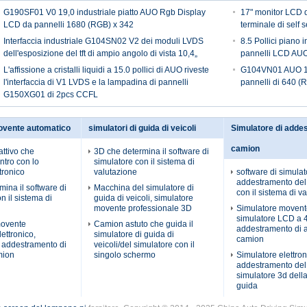
G190SF01 V0 19,0 industriale piatto AUO Rgb Display
17" monitor LCD d
LCD da pannelli 1680 (RGB) x 342
terminale di self s
Interfaccia industriale G104SN02 V2 dei moduli LVDS
8.5 Pollici piano
dell'esposizione del tft di ampio angolo di vista 10,4„
pannelli LCD AUO
L'affissione a cristalli liquidi a 15.0 pollici di AUO riveste
G104VN01 AUO 10,
l'interfaccia di V1 LVDS e la lampadina di pannelli
pannelli di 640 (
G150XG01 di 2pcs CCFL
ovente automatico
simulatori di guida di veicoli
Simulatore di adde
camion
attivo che
3D che determina il software di
ntro con lo
simulatore con il sistema di
tronico
valutazione
software di simulat
addestramento de
ina il software di
Macchina del simulatore di
con il sistema di v
n il sistema di
guida di veicoli, simulatore
movente professionale 3D
Simulatore movent
simulatore LCD a 42
movente
Camion astuto che guida il
addestramento di a
ettronico,
simulatore di guida di
camion
i addestramento di
veicoli/del simulatore con il
mion
singolo schermo
Simulatore elettron
addestramento del
simulatore 3d dell
guida