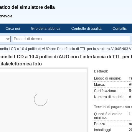
ico del simulatore della
ionevole.
Circa noi
Giro della fabbrica
Controllo di qualità
Contattici
ello LCD a 10.4 pollici di AUO con l'interfaccia di TTL per la struttura A104SN03 V1 
nello LCD a 10.4 pollici di AUO con l'interfaccia di TTL per
ital/elettronica foto
Dettagli:
Luogo di origine:
T
Marca:
A
Certificazione:
R
Numero di modello:
A
Termini di pagamento 
Quantità di ordine
1
minimo:
Prezzo:
n
Imballaggi
2