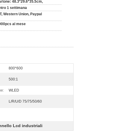
artone: 48.3*29.6*35.5cm,
ntro 1 settimana
/T, Western Union, Paypal
000pcs al mese
800*600
500:1
ne:
WLED
L/R/U/D 75/75/50/60
nello Lcd industriali