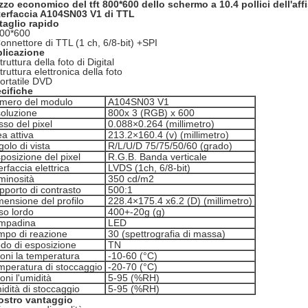
zzo economico del tft 800*600 dello schermo a 10.4 pollici dell'affis
nterfaccia A104SN03 V1 di TTL
taglio rapido
00*600
onnettore di TTL (1 ch, 6/8-bit) +SPI
licazione
truttura della foto di Digital
truttura elettronica della foto
ortatile DVD
cifiche
mero del modulo
A104SN03 V1
soluzione
800x 3 (RGB) x 600
so del pixel
0.088×0.264 (millimetro)
a attiva
213.2×160.4 (v) (millimetro)
olo di vista
R/L/U/D 75/75/50/60 (grado)
posizione del pixel
R.G.B. Banda verticale
erfaccia elettrica
LVDS (1ch, 6/8-bit)
minosità
350 cd/m2
pporto di contrasto
500:1
mensione del profilo
228.4×175.4 x6.2 (D) (millimetro)
so lordo
400+-20g (g)
mpadina
LED
mpo di reazione
30 (spettrografia di massa)
do di esposizione
TN
ioni la temperatura
-10-60 (°C)
mperatura di stoccaggio
-20-70 (°C)
oni l'umidità
5-95 (%RH)
idità di stoccaggio
5-95 (%RH)
nostro vantaggio