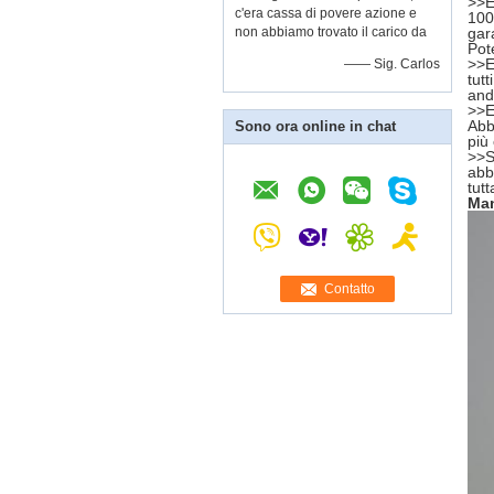
>>
E
c'era cassa di povere azione e
100
non abbiamo trovato il carico da
gar
Pot
>>
E
—— Sig. Carlos
tut
ands
>>
E
Abb
Sono ora online in chat
più
>>
S
abb
tut
Man
Contatto