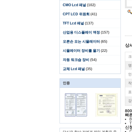
CMO Lcd 패널
(102)
CPT LCD 위원회
(41)
TFT Lcd 패널
(137)
산업용 디스플레이 액정
(157)
오른손 모는 시뮬레이터
(65)
상
시뮬레이터 장비를 몰기
(22)
크
자동 워크숍 장비
(54)
명
교체 Lcd 패널
(35)
인
인증
작
표
강
80
빠
8
T
신