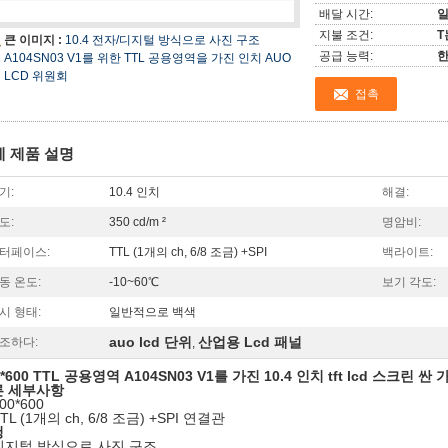
배달 시간:
일
지불 조건:
T
큰 이미지 :
10.4 전자/디지털 방식으로 사진 구조
공급 능력:
한
A104SN03 V1를 위한 TTL 공용영역을 가진 인치 AUO
LCD 위원회
접촉
세 제품 설명
기:
10.4 인치
해결:
도:
350 cd/m ²
명암비:
터페이스:
TTL (1개의 ch, 6/8 조금) +SPI
백라이트:
동 온도:
-10~60℃
보기 각도:
시 형태:
일반적으로 백색
auo lcd 단위
산업용 Lcd 패널
조하다:
,
0*600 TTL 공용영역 A104SN03 V1를 가진 10.4 인치 tft lcd 스크린 싼 
른 세부사항
00*600
TL (1개의 ch, 6/8 조금) +SPI 연결관
청
디지털 방식으로 사진 구조