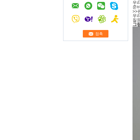
우리
준비
>>
우리
질문
그림
접촉