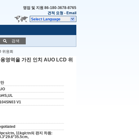
영업 및 지원
86-180-3678-8765
견적 요청
-
Email
Select Language
검색
CD 위원회
 공용영역을 가진 인치 AUO LCD 위
대만
UO
oHS,UL
104SN03 V1
egotiated
0pcs/ctn, 11kg/ctn의 판지 차원:
8.3*29.6*35.5cm,