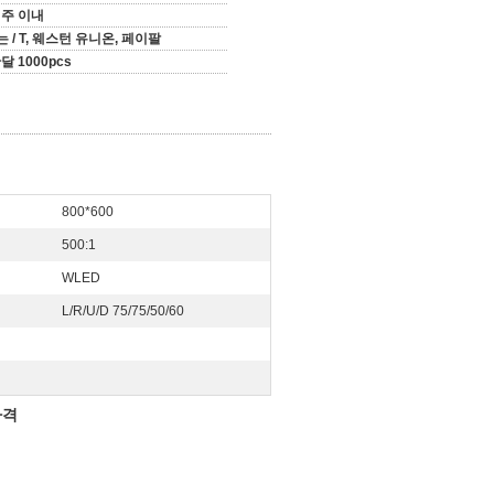
주 이내
는 / T, 웨스턴 유니온, 페이팔
달 1000pcs
800*600
500:1
WLED
L/R/U/D 75/75/50/60
가격