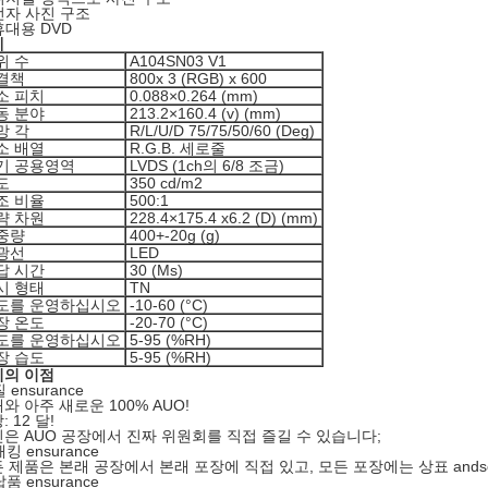
전자 사진 구조
휴대용 DVD
세
위 수
A104SN03 V1
결책
800x 3 (RGB) x 600
소 피치
0.088×0.264 (mm)
동 분야
213.2×160.4 (v) (mm)
망 각
R/L/U/D 75/75/50/60 (Deg)
소 배열
R.G.B. 세로줄
기 공용영역
LVDS (1ch의 6/8 조금)
도
350 cd/m2
조 비율
500:1
략 차원
228.4×175.4 x6.2 (D) (mm)
중량
400+-20g (g)
광선
LED
답 시간
30 (Ms)
시 형태
TN
도를 운영하십시오
-10-60 (°C)
장 온도
-20-70 (°C)
도를 운영하십시오
5-95 (%RH)
장 습도
5-95 (%RH)
리의 이점
 ensurance
와 아주 새로운 100% AUO!
: 12 달!
은 AUO 공장에서 진짜 위원회를 직접 즐길 수 있습니다;
패킹 ensurance
 제품은 본래 공장에서 본래 포장에 직접 있고, 모든 포장에는 상표 andser
납품 ensurance