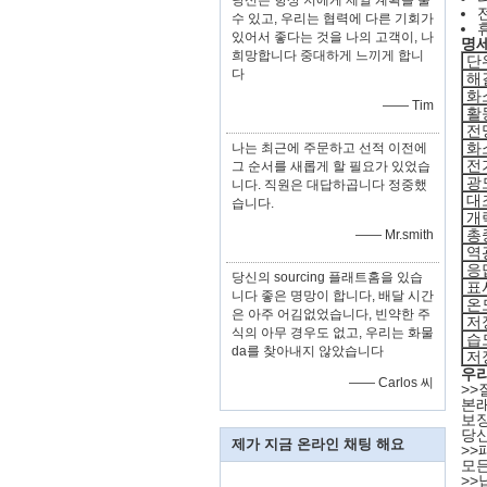
당신은 항상 저에게 제일 계획을 줄
수 있고, 우리는 협력에 다른 기회가
있어서 좋다는 것을 나의 고객이, 나
명
희망합니다 중대하게 느끼게 합니
단
다
해
화
—— Tim
활
전
화
나는 최근에 주문하고 선적 이전에
전
그 순서를 새롭게 할 필요가 있었습
광
니다. 직원은 대답하곱니다 정중했
대
습니다.
개
총
—— Mr.smith
역
응
당신의 sourcing 플래트홈을 있습
표
니다 좋은 명망이 합니다, 배달 시간
온
은 아주 어김없었습니다, 빈약한 주
저
식의 아무 경우도 없고, 우리는 화물
습
da를 찾아내지 않았습니다
저
우
—— Carlos 씨
>>
질
본래
보장
당신
제가 지금 온라인 채팅 해요
>>
모든
>>