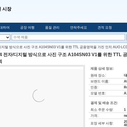
인 시장
 대하여
공장 여행
품질 관리
연락주세요
견적 요청
/디지털 방식으로 사진 구조 A104SN03 V1를 위한 TTL 공용영역을 가진 인치 AUO L
.4 전자/디지털 방식으로 사진 구조 A104SN03 V1를 위한 TTL
회
제품 상세 정보:
원래 장소:
브랜드 이름:
A
인증:
R
모델 번호:
A
결제 및 배송 조건:
최소 주문 수량:
1
가격:
n
2
포장 세부 사항:
4