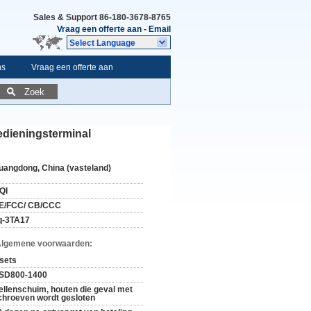
Sales & Support
86-180-3678-8765
Vraag een offerte aan
-
Email
Select Language
ns
Vraag een offerte aan
Zoek
edieningsterminal
uangdong, China (vasteland)
QI
E/FCC/ CB/CCC
q-3TA17
Algemene voorwaarden:
 sets
SD800-1400
ellenschuim, houten die geval met
chroeven wordt gesloten