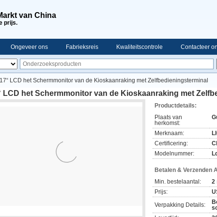
 Markt van China
 prijs.
Ongeveer ons
Fabrieksreis
Kwaliteitscontrole
Contacteer o
17“ LCD het Schermmonitor van de Kioskaanraking met Zelfbedieningsterminal
“ LCD het Schermmonitor van de Kioskaanraking met Zelfb
Productdetails:
Plaats van
G
herkomst:
Merknaam:
LI
Certificering:
C
Modelnummer:
L
Betalen & Verzenden 
Min. bestelaantal:
2
Prijs:
U
B
Verpakking Details:
s