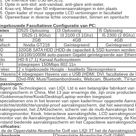
De interface van USB &RS232.
Optie in anti-stof, anti-vandaal, anti-glare anti-water,
Kras-vrij: Meer dan 50 miljoenenaanrakingen in één plaats
Open kader of muur opgezette LCD vertoningen in facultatief
Opereerbaar in diverse lichte voorwaarden, binnen en openlucht
ingebouwde Facultatieve Configuratie van PC:
nten
D525 Oplossing
I3 Oplossing
I5 Oplossing
u
D525 (1.8Ghz)
I3 2100 (3.1Ghz)
I5 2300 (2.8Ghz)
AM
2GB
4GB
4GB
afisch
Nvidia GT218
Geïntegreerd
Geïntegreerd
DD
320GB SATA HDD (HDD-de capaciteit & SSD kunnen worden
N
10/100/1000M auto-passen Gigabit geïntegreerde aan Ether
dio
HD 8 (7.1) Kanaal Audiosysteem
FI
inbegrepen 150Mbps 802.11n
reker
2 x Ingebouwde Hoogte - kwaliteits Stereosprekers
O Havens
4 inbegrepen Havens van x USB (HDMI, DVI, facultatieve de 
ties
Dvd-RW, Muis/Toetsenbordreeks, Webcam, Bluetooth, TV-tun
passingen:
elligent de Technologieco. van LIQI, Ltd is een belangrijke fabrikant van
rakingsscherm in China. Met 13 jaar ervarings die, zijn onze producten 
/Gokkenmachine/Kiosk/Desktop/Laptop worden toegepast.
 specialiseren ons in het leveren van open kader/muur opgezette Aanra
erdichte/stofdichte/vandal-proof aanrakingsscherm, dat het weerstan
rakingspaneel, het ZAAGscherm, scherm van de multi-Aanrakings het 
rakingsmonitor, Kiosk, Interactieve aanrakingsfolie, LCD aanrakingsco
monitor van de Aanrakingsreclame, Aanraking reclamevertoning, de Kio
rstand biedende aanrakingsscherm en het Capacitieve aanrakingssch
cificaties:
 de de Oppervlakte Akoestische Golf van LIQI 3T het de Aanrakingssc
chnologie
Oppervlakte Akoestische Golf (SAW)