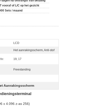
0 dagen na ontvangst van betaling
T vooraf of L/C op het gezicht
000 Sets / maand
LCD
Het aanrakingsscherm, Anti-stof
te:
19, 17
Freestanding
het Aanrakingsscherm
edieningsterminal
96 x 4.096 z-as 256)