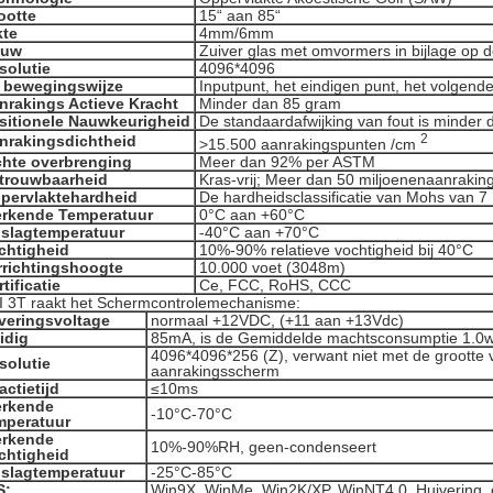
ootte
15“ aan 85“
kte
4mm/6mm
ouw
Zuiver glas met omvormers in bijlage op 
solutie
4096*4096
 bewegingswijze
Inputpunt, het eindigen punt, het volgen
nrakings Actieve Kracht
Minder dan 85 gram
sitionele Nauwkeurigheid
De standaardafwijking van fout is minder
2
nrakingsdichtheid
>
15.500 aanrakingspunten /cm
chte overbrenging
Meer dan 92% per ASTM
trouwbaarheid
Kras-vrij; Meer dan 50 miljoenenaanraking
pervlaktehardheid
De hardheidsclassificatie van Mohs van 7
rkende Temperatuur
0°C aan +60°C
slagtemperatuur
-40°C aan +70°C
chtigheid
10%-90% relatieve vochtigheid bij 40°C
rrichtingshoogte
10.000 voet (3048m)
tificatie
Ce, FCC, RoHS, CCC
I 3T raakt het Schermcontrolemechanisme:
veringsvoltage
normaal +12VDC, (+11 aan +13Vdc)
idig
85mA, is de Gemiddelde machtsconsumptie 1.0w
4096*4096*256 (Z), verwant niet met de grootte 
solutie
aanrakingsscherm
actietijd
≤10ms
rkende
-10°C-70°C
mperatuur
rkende
10%-90%RH, geen-condenseert
chtigheid
slagtemperatuur
-25°C-85°C
S:
Win9X, WinMe, Win2K/XP, WinNT4.0, Huivering, o