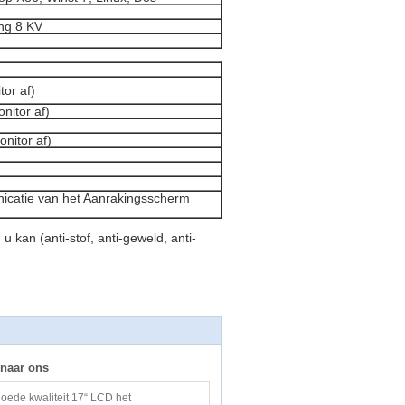
ing 8 KV
tor af)
nitor af)
nitor af)
nicatie van het Aanrakingsscherm
 kan (anti-stof, anti-geweld, anti-
 naar ons