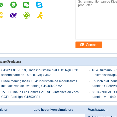
Contact
dere Producten
G190SF01 V0 19,0 Inch industriële plat AUO Rgb LCD
10.4 Duimauo LCD
scherm panelen 1680 (RGB) x 342
Elektronisch/Digi
Brede meningshoek 10.4“ industriële de moduleslvds
8,5 Inch plat ind
interface van de tftvertoning G104SN02 V2
panelen G085VW0
15.0 Duimauo Lcd Comités V1 LVDS Interface en 2pcs
G104VN01 AUO 10.
CCFL Backlight G150XG01
panelen van 640 
ulator
auto het drijven simulators
Vrachtwagen