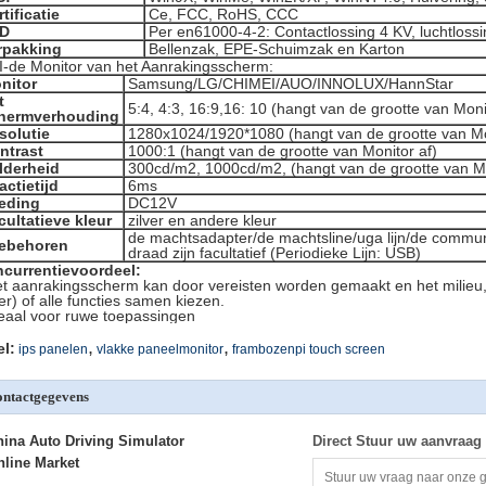
tificatie
Ce, FCC, RoHS, CCC
D
Per en61000-4-2: Contactlossing 4 KV, luchtloss
rpakking
Bellenzak, EPE-Schuimzak en Karton
I-de Monitor van het Aanrakingsscherm:
nitor
Samsung/LG/CHIMEI/AUO/INNOLUX/HannStar
t
5:4, 4:3, 16:9,16: 10 (hangt van de grootte van Moni
hermverhouding
solutie
1280x1024/1920*1080 (hangt van de grootte van Mo
ntrast
1000:1 (hangt van de grootte van Monitor af)
lderheid
300cd/m2, 1000cd/m2, (hangt van de grootte van Mo
actietijd
6ms
eding
DC12V
cultatieve kleur
zilver en andere kleur
de machtsadapter/de machtsline/uga lijn/de commu
ebehoren
draad zijn facultatief (Periodieke Lijn: USB)
currentievoordeel:
et aanrakingsscherm kan door vereisten worden gemaakt en het milieu, u
er) of alle functies samen kiezen.
deaal voor ruwe toepassingen
,
,
el:
ips panelen
vlakke paneelmonitor
frambozenpi touch screen
ntactgegevens
hina Auto Driving Simulator
Direct Stuur uw aanvraag
nline Market