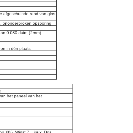
de afgeschuinde rand van glas
de, ononderbroken opsporing
 dan 0.080 duim (2mm)
en in één plaats
.
van het paneel van het
p X86, Winst 7, Linux, Dos