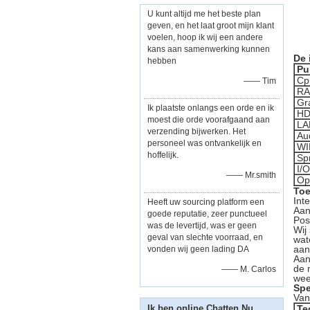
U kunt altijd me het beste plan
geven, en het laat groot mijn klant
voelen, hoop ik wij een andere
kans aan samenwerking kunnen
De 
hebben
Pu
Cp
—— Tim
R
Gr
Ik plaatste onlangs een orde en ik
H
moest die orde voorafgaand aan
LA
verzending bijwerken. Het
Au
personeel was ontvankelijk en
WI
hoffelijk.
Sp
I/
—— Mr.smith
Op
Toe
Int
Heeft uw sourcing platform een
Aan
goede reputatie, zeer punctueel
Pos
was de levertijd, was er geen
Wij
geval van slechte voorraad, en
wat
aan
vonden wij geen lading DA
Aan
de 
—— M. Carlos
wee
Spe
Van
Ik ben online Chatten Nu
Te