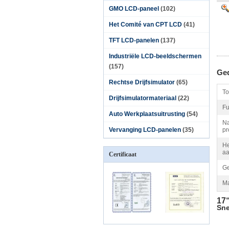
GMO LCD-paneel
(102)
Het Comité van CPT LCD
(41)
TFT LCD-panelen
(137)
Industriële LCD-beeldschermen
(157)
Ged
Rechtse Drijfsimulator
(65)
To
Drijfsimulatormateriaal
(22)
Fu
Auto Werkplaatsuitrusting
(54)
Na
Vervanging LCD-panelen
(35)
pr
He
aa
Certificaat
Ge
Ma
17
Sne