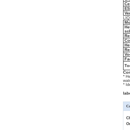
Cer
ES
Ve
LIQ
Mo
He
sc
Re
Co
He
Re
Vo
Fa
To
Con
* H
wat
* I
lab
Co
C
O