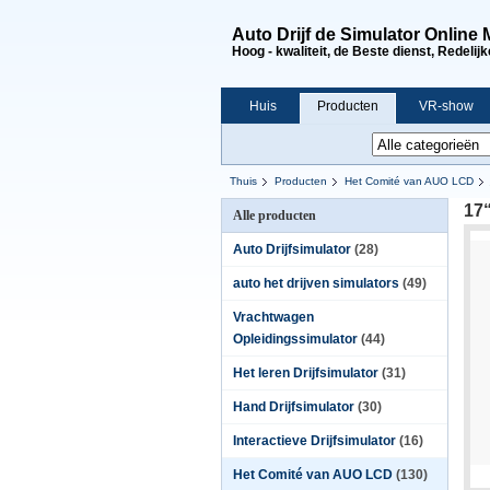
Auto Drijf de Simulator Online
Hoog - kwaliteit, de Beste dienst, Redelijke
Huis
Producten
VR-show
Thuis
Producten
Het Comité van AUO LCD
17
Alle producten
Auto Drijfsimulator
(28)
auto het drijven simulators
(49)
Vrachtwagen
Opleidingssimulator
(44)
Het leren Drijfsimulator
(31)
Hand Drijfsimulator
(30)
Interactieve Drijfsimulator
(16)
Het Comité van AUO LCD
(130)