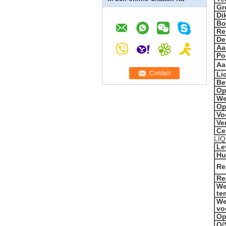
Gr
Di
B
Re
De
Aa
Po
Aa
Contact
Li
Be
Op
We
Op
Vo
Ve
Cer
LIQ
Le
Hu
Re
Re
We
te
We
vo
Op
O/