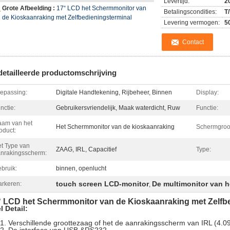
Levertijd:
2
Grote Afbeelding :
17“ LCD het Schermmonitor van
Betalingscondities:
T/
de Kioskaanraking met Zelfbedieningsterminal
Levering vermogen:
5
Contact
etailleerde productomschrijving
epassing:
Digitale Handtekening, Rijbeheer, Binnen
Display:
nctie:
Gebruikersvriendelijk, Maak waterdicht, Ruw
Functie:
am van het
Het Schermmonitor van de kioskaanraking
Schermgroot
oduct:
t Type van
ZAAG, IRL, Capacitief
Type:
nrakingsscherm:
bruik:
binnen, openlucht
touch screen LCD-monitor
De multimonitor van 
rkeren:
,
“ LCD het Schermmonitor van de Kioskaanraking met Zelfb
l Detail:
Verschillende groottezaag of het de aanrakingsscherm van IRL (4.0