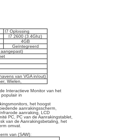
I7 Oplossing
I7 2600 (3.4Ghz)
4GB
Geïntegreerd
 aangepast)
net
havens van VGA in/out)
er, Wielen,
 de Interactieve Monitor van het
populair in
kingsmonitors, het hoogst
d biedende aanrakingsscherm,
Infrarode aanraking, LCD
mité PC, PC van de Aanrakingstablet,
sk van de Aanrakingsbetaling, het
erm omvat.
herm van (SAW):