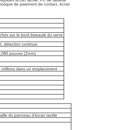
 liquides écran tactile, PC de tablette
, kiosque de paiement de contact, écran
chés sur le bord biseauté du verre
nt, détection continue
e 0,080 pouces (2mm)
50 millions dans un emplacement
ille du panneau d'écran tactile