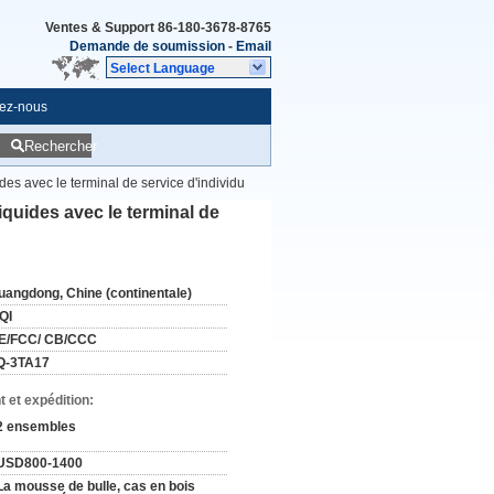
Ventes & Support
86-180-3678-8765
Demande de soumission
-
Email
Select Language
ez-nous
Rechercher
ides avec le terminal de service d'individu
iquides avec le terminal de
uangdong, Chine (continentale)
QI
E/FCC/ CB/CCC
Q-3TA17
 et expédition:
2 ensembles
USD800-1400
La mousse de bulle, cas en bois