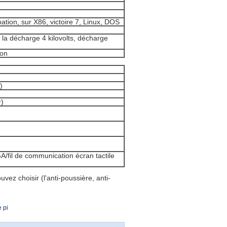
tion, sur X86, victoire 7, Linux, DOS
la décharge 4 kilovolts, décharge
ton
)
r)
A/fil de communication écran tactile
uvez choisir (l'anti-poussière, anti-
e pi