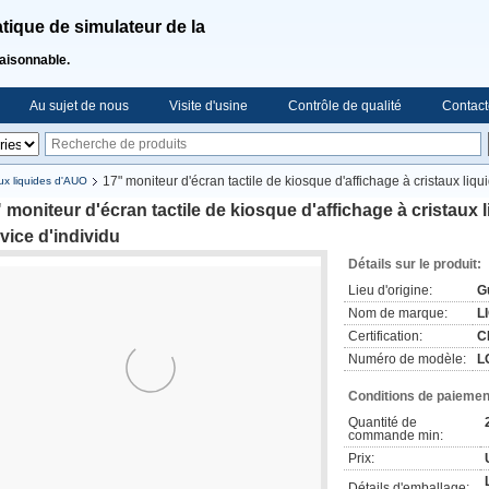
ique de simulateur de la
raisonnable.
Au sujet de nous
Visite d'usine
Contrôle de qualité
Contact
17" moniteur d'écran tactile de kiosque d'affichage à cristaux liqu
ux liquides d'AUO
 moniteur d'écran tactile de kiosque d'affichage à cristaux l
vice d'individu
Détails sur le produit:
Lieu d'origine:
G
Nom de marque:
LI
Certification:
C
Numéro de modèle:
L
Conditions de paiement
Quantité de
commande min:
Prix:
Détails d'emballage: