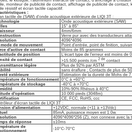
ides, le kiosque, l'aluminium interactif de contact, d'affichage à cristaux
tile, moniteur de publicité de contact, affichage de publicité de contact
ile résistif et écran tactile capacitif.
actéristiques :
an tactile de (SAW) d'onde acoustique extérieure de LIQI 3T :
chnologie
Onde acoustique extérieure (SAW)
lles
15" à 85"
aisseur
4mm/6mm
nstruction
Verre pur avec des transducteurs atta
solution
4096*4096
 mode de mouvement
Point d'entrée, point de finition, suiva
rce d'active de contact
Moins de 85 grammes
actitude de position
L'écart type de l'erreur est moins d
2 de
nsité de contact
>
15.500 points /cm
contact
ansmittance légère
Plus de 92% par ASTM
bilité
sans éraflure ; Contacts de plus de 
reté extérieure
Estimation de la dureté de Mohs de 7
mpérature de fonctionnement
0°C à +60°C
mpérature de stockage
-40°C à +70°C
midité
10%-90% Rhésus à 40°C
titude d'opération
10.000 pieds (3048m)
rtification
CE, FCC, RoHS, ccc
trôleur d'écran tactile de LIQI 3T :
nsion d'alimentation
+12VDC, normale (+11 à +13Vdc)
tuel
85mA, puissance moyen est 1.0w.
solution
4096*4096*256 (Z), non connexe avec la ta
mps de réponse
≤10ms
mpérature de
-10°C-70°C
nctionnement