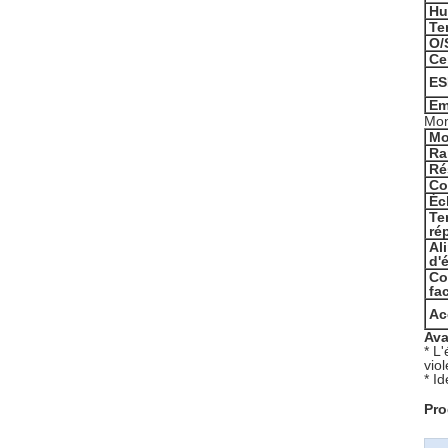
Hu
Te
O/
Ce
ES
Em
Mon
Mo
Ra
Ré
Co
Éc
Te
ré
Al
d'
Co
fa
Ac
Ava
* L
vio
* I
Pro