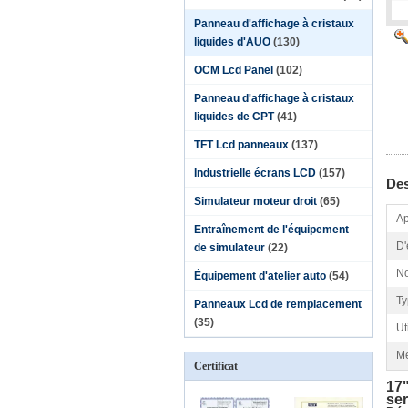
Panneau d'affichage à cristaux
liquides d'AUO
(130)
OCM Lcd Panel
(102)
Panneau d'affichage à cristaux
liquides de CPT
(41)
TFT Lcd panneaux
(137)
Industrielle écrans LCD
(157)
Des
Simulateur moteur droit
(65)
Ap
Entraînement de l'équipement
D'
de simulateur
(22)
No
Équipement d'atelier auto
(54)
Ty
Panneaux Lcd de remplacement
(35)
Ut
Me
Certificat
17"
ser