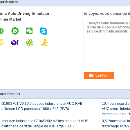
oordonnées
hina Auto Driving Simulator
Envoyez votre demande d
nline Market
Contact
tres Produits
G190SF01 V0 19,0 pouces industriel plat AUO RVB
10,4 panneau d'af
afficheur LCD panneaux 1680 x 342 (RVB)
AUO avec l'inter
électronique/de D
Interface industrielle G104SN02 V2 des modules LVDS
8,5 Pouces plat 
d'affichage de tft de l'angle de vue large 10,4 »
d'affichage écra