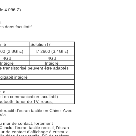
 de 4.096 Z)
t
s dans facultatif
n I5
Solution I7
300 (2.8Ghz)
I7 2600 (3.4Ghz)
4GB
4GB
Intégré
Intégré
 transistorisé peuvent être adaptés
gigabit intégré
e x
t en communication facultatif)
etooth, tuner de TV, roues,
nteractif d'écran tactile en Chine. Avec
n/la
u mur de contact, fortement
clut l'écran tactile résistif, l'écran
teur de contact d'affichage à cristaux