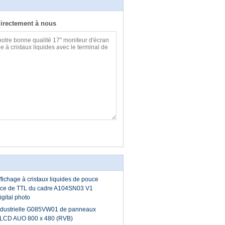
irectement à nous
fichage à cristaux liquides de pouce
face de TTL du cadre A104SN03 V1
igital photo
industrielle G085VW01 de panneaux
n LCD AUO 800 x 480 (RVB)