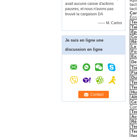
liqu
avait aucune caisse d'actions
tac
tact
pauvres, et nous n'avons pas
Car
trouvé la cargaison DA
Écr
Te
—— M. Carlos
Tai
Ép
Co
Je suis en ligne une
Ré
Le
discussion en ligne
Fo
Ex
De
Tr
Fia
Du
Te
Te
Hu
Contact
Al
Ce
Con
Te
Ac
Ré
Te
Te
fo