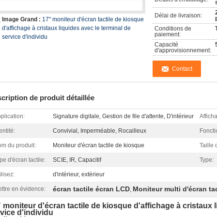
Délai de livraison:
Image Grand :
17" moniteur d'écran tactile de kiosque
d'affichage à cristaux liquides avec le terminal de
Conditions de
paiement:
service d'individu
Capacité
d'approvisionnement:
Contact
cription de produit détaillée
plication:
Signature digitale, Gestion de file d'attente, D'intérieur
Affich
entité:
Convivial, Imperméable, Rocailleux
Foncti
m du produit:
Moniteur d'écran tactile de kiosque
Taille 
pe d'écran tactile:
SCIE, IR, Capacitif
Type:
ilisez:
d'intérieur, extérieur
écran tactile écran LCD
Moniteur multi d'écran tac
ttre en évidence:
,
 moniteur d'écran tactile de kiosque d'affichage à cristaux l
vice d'individu