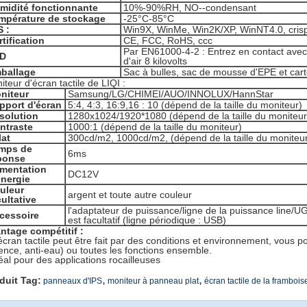
midité fonctionnante
10%-90%RH, NO--condensant
mpérature de stockage
-25°C-85°C
S :
Win9X, WinMe, Win2K/XP, WinNT4.0, crispa
rtification
CE, FCC, RoHS, ccc
Par EN61000-4-2 : Entrez en contact avec 
D
d'air 8 kilovolts
ballage
Sac à bulles, sac de mousse d'EPE et car
iteur d'écran tactile de LIQI :
niteur
Samsung/LG/CHIMEI/AUO/INNOLUX/HannStar
pport d'écran
5:4, 4:3, 16:9,16 : 10 (dépend de la taille du moniteur)
solution
1280x1024/1920*1080 (dépend de la taille du moniteur
ntraste
1000:1 (dépend de la taille du moniteur)
lat
300cd/m2, 1000cd/m2, (dépend de la taille du moniteu
mps de
6ms
ponse
imentation
DC12V
énergie
uleur
argent et toute autre couleur
cultative
l'adaptateur de puissance/ligne de la puissance line/UG
cessoire
est facultatif (ligne périodique : USB)
ntage compétitif :
'écran tactile peut être fait par des conditions et environnement, vous po
lence, anti-eau) ou toutes les fonctions ensemble.
déal pour des applications rocailleuses
,
,
duit Tag:
panneaux d'IPS
moniteur à panneau plat
écran tactile de la frambois