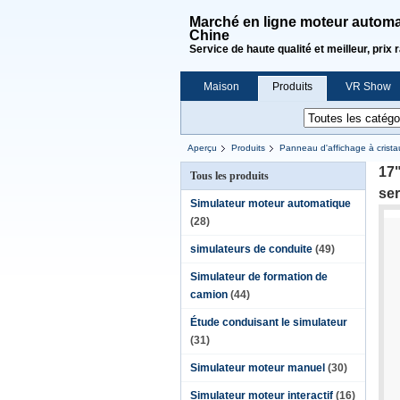
Marché en ligne moteur automat
Chine
Service de haute qualité et meilleur, prix 
Maison
Produits
VR Show
Demande de soumission
Aperçu
Produits
Panneau d'affichage à crista
17"
Tous les produits
ser
Simulateur moteur automatique
(28)
simulateurs de conduite
(49)
Simulateur de formation de
camion
(44)
Étude conduisant le simulateur
(31)
Simulateur moteur manuel
(30)
Simulateur moteur interactif
(16)