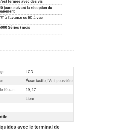
s'est fermée avec des vis
20 jours suivant la réception du
paiement
T/T à l'avance ou l/C à vue
5000 Séries / mois
age:
LCD
on:
Écran tactile, l'Anti-poussière
de l'écran:
19, 17
Libre
tile
iquides avec le terminal de