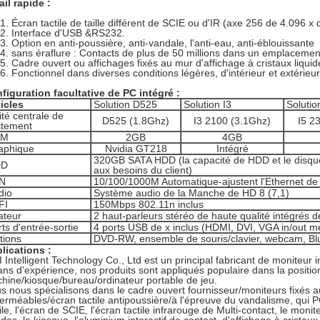
ail rapide :
Écran tactile de taille différent de SCIE ou d'IR (axe 256 de 4.096 x
Interface d'USB &RS232.
Option en anti-poussière, anti-vandale, l'anti-eau, anti-éblouissante
sans éraflure : Contacts de plus de 50 millions dans un emplacemen
Cadre ouvert ou affichages fixés au mur d'affichage à cristaux liquide
Fonctionnel dans diverses conditions légères, d'intérieur et extérieur
figuration facultative de PC intégré :
ticles
Solution D525
Solution I3
Solutio
ité centrale de
D525 (1.8Ghz)
I3 2100 (3.1Ghz)
I5 2
aitement
AM
2GB
4GB
aphique
Nvidia GT218
Intégré
320GB SATA HDD (la capacité de HDD et le disque
DD
aux besoins du client)
N
10/100/1000M Automatique-ajustent l'Ethernet de 
dio
Système audio de la Manche de HD 8 (7,1)
FI
150Mbps 802.11n inclus
ateur
2 haut-parleurs stéréo de haute qualité intégrés d
ts d'entrée-sortie
4 ports USB de x inclus (HDMI, DVI, VGA in/out me
tions
DVD-RW, ensemble de souris/clavier, webcam, Blu
lications :
I Intelligent Technology Co., Ltd est un principal fabricant de moniteur i
ans d'expérience, nos produits sont appliqués populaire dans la positio
hine/kiosque/bureau/ordinateur portable de jeu.
s nous spécialisons dans le cadre ouvert fournisseur/moniteurs fixés a
erméables/écran tactile antipoussière/à l'épreuve du vandalisme, qui PC in
ile, l'écran de SCIE, l'écran tactile infrarouge de Multi-contact, le moni