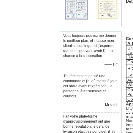
Dét
Vous toujours pouvez me donner
Con
le meilleur plan, et il laisse mon
Ar
client se sentir grand, j'espèrent
Un
que nous pouvons avoir l'autre
tr
chance à la coopération
R
Gr
—— Tim
H
LA
J'ai récemment passé une
Au
commande et j'ai dû mettre à jour
WI
cet ordre avant l'expédition. Le
Or
personnel était sensible et
Por
courtois.
Op
App
—— Mr.smith
LIQ
13 
mac
Fait votre plate-forme
Nou
d'approvisionnement ont une
imp
bonne réputation, le délai de
tact
livraison était très ponctuel, il n'y